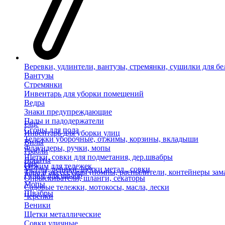
Веревки, удлинтели, вантузы, стремянки, сушилки для бе
Вантузы
Стремянки
Инвентарь для уборки помещений
Ведра
Знаки предупреждающие
Пады и падодержатели
Еще
Сгоны для пола
Инвентарь для уборки улиц
Тележки уборочные, отжимы, корзины, вкладыши
Вилы
Флаундеры, ручки, мопы
Грабли
Щетки, совки для подметания, дер.швабры
Лопаты
Еще
Отжим для тележек
Метлы, веники, щетки метал., совки
Тара и аксессуары (помпы, распылители, контейнеры зам
Ручки для швабр
Опрыскиватели, шланги, секаторы
Мопы
Садовые тележки, мотокосы, масла, лески
Швабры
Черенки
Веники
Щетки металлические
Совки уличные