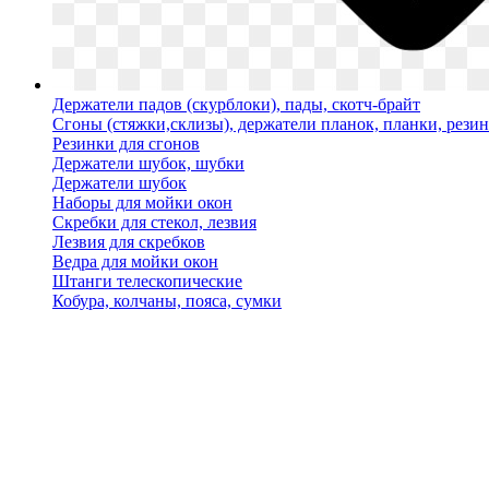
Держатели падов (скурблоки), пады, скотч-брайт
Сгоны (стяжки,склизы), держатели планок, планки, рези
Резинки для сгонов
Держатели шубок, шубки
Держатели шубок
Наборы для мойки окон
Скребки для стекол, лезвия
Лезвия для скребков
Ведра для мойки окон
Штанги телескопические
Кобура, колчаны, пояса, сумки