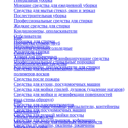
Генеральная уборка
Моющие средства для ежедневной уборки
Средства для мытья стекол, окон и зеркал
Послестроительная уборка
Профессиональные средства для стирки
Жидкие средства для стирки
Кондиционеры, ополаскиватели
Отбеливатели
Еще
Порошки для стирки
Прочистка стоков, труб
Пятновыводители
Реагенты противогололедные
Усилители стирки
Спец.средства
Химия для прачечных
Антисептические и дезинфицирующие средства
Профессиональные стиральные порошки
Антисептические средства
Кондиционеры, ополаскиватели для стирки
Средства для кристаллизации, нанесения
полимеров,восков
Средства после пожара
Средства для кухни, посудомоечных машин
Средства для мойки грилей, духовок (удаление нагаров)
Средства для мойки и дезинфекции поверхностей
(пол,стены,оброруд)
Еще
Средства для паровенткоматов
Тара и аксессуары (помпы, распылители, контейнеры
Средства для посудомоечных машин
замачивания)
Средства для ручной мойки посуды
Уборка производств
Средства для холодильников, кофемашин
Моющие средства для пищевых производств
Средства от накипи, окалины, ржавчины
Уборка сан.узлов