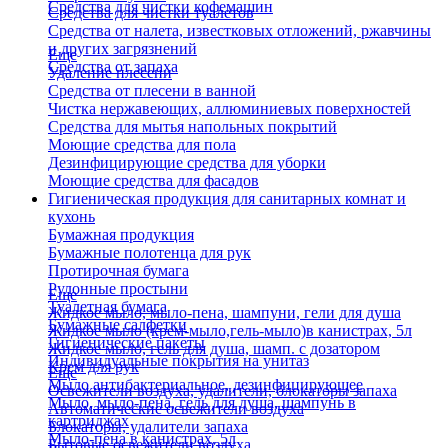
Средства для чистки кофемашин
Средства для чистки туалетов
Средства от налета, известковых отложений, ржавчины
и других загрязнений
Еще
Средства от запаха
Удаление плесени
Средства от плесени в ванной
Чистка нержавеющих, аллюминиевых поверхностей
Средства для мытья напольных покрытий
Моющие средства для пола
Дезинфицирующие средства для уборки
Моющие средства для фасадов
Гигиеническая продукция для санитарных комнат и
кухонь
Бумажная продукция
Бумажные полотенца для рук
Протирочная бумага
Рулонные простыни
Еще
Туалетная бумага
Жидкое мыло, мыло-пена, шампуни, гели для душа
Бумажные салфетки
Жидкое мыло (крем-мыло,гель-мыло)в канистрах, 5л
Гигиенические пакеты
Жидкое мыло, гель для душа, шамп. с дозатором
Индивидуальные покрытия на унитаз
Крем для рук
Еще
Мыло антибактериальное, дезинфицирующее
Освежители воздуха, удалители, блокаторы запаха
Мыло, мыло-пена, гель для душа, шампунь в
Автоматические освежители воздуха
картриджах
Блокаторы, удалители запаха
Мыло-пена в канистрах, 5л
Бытовые освежители воздуха