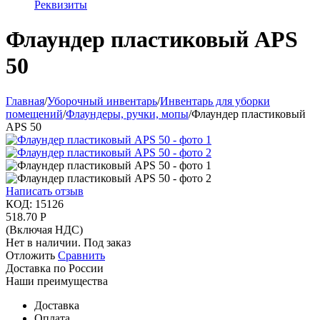
Реквизиты
Флаундер пластиковый APS
50
Главная
/
Уборочный инвентарь
/
Инвентарь для уборки
помещений
/
Флаундеры, ручки, мопы
/
Флаундер пластиковый
APS 50
Написать отзыв
КОД:
15126
518.70
Р
(Включая НДС)
Нет в наличии. Под заказ
Отложить
Сравнить
Доставка по России
Наши преимущества
Доставка
Оплата