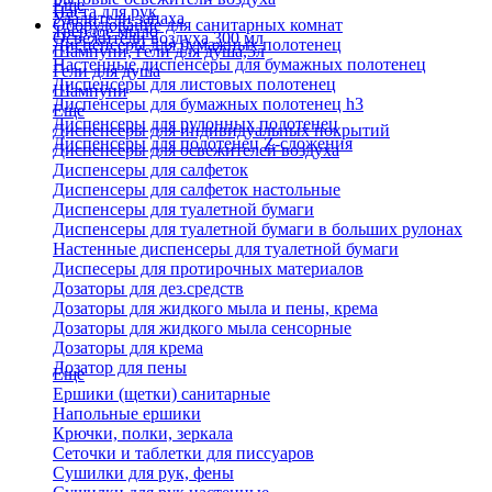
Еще
Паста для рук
Удалители запаха
Оборудование для санитарных комнат
Твердое мыло
Освежители воздуха 300 мл
Диспенсеры для бумажных полотенец
Шампуни, гели для душа,5л
Настенные диспенсеры для бумажных полотенец
Гели для душа
Диспенсеры для листовых полотенец
Шампуни
Диспенсеры для бумажных полотенец h3
Еще
Диспенсеры для рулонных полотенец
Диспенсеры для индивидуальных покрытий
Диспенсеры для полотенец Z-сложения
Диспенсеры для освежителей воздуха
Диспенсеры для салфеток
Диспенсеры для салфеток настольные
Диспенсеры для туалетной бумаги
Диспенсеры для туалетной бумаги в больших рулонах
Настенные диспенсеры для туалетной бумаги
Диспесеры для протирочных материалов
Дозаторы для дез.средств
Дозаторы для жидкого мыла и пены, крема
Дозаторы для жидкого мыла сенсорные
Дозаторы для крема
Дозатор для пены
Еще
Ершики (щетки) санитарные
Напольные ершики
Крючки, полки, зеркала
Сеточки и таблетки для писсуаров
Сушилки для рук, фены