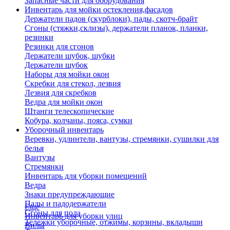
Запасные части для оборудования
Инвентарь для мойки остекления,фасадов
Держатели падов (скурблоки), пады, скотч-брайт
Сгоны (стяжки,склизы), держатели планок, планки,
резинки
Резинки для сгонов
Держатели шубок, шубки
Держатели шубок
Наборы для мойки окон
Скребки для стекол, лезвия
Лезвия для скребков
Ведра для мойки окон
Штанги телескопические
Кобура, колчаны, пояса, сумки
Уборочный инвентарь
Веревки, удлинтели, вантузы, стремянки, сушилки для
белья
Вантузы
Стремянки
Инвентарь для уборки помещений
Ведра
Знаки предупреждающие
Пады и падодержатели
Еще
Сгоны для пола
Инвентарь для уборки улиц
Тележки уборочные, отжимы, корзины, вкладыши
Вилы