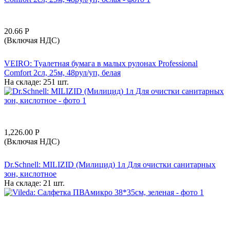
20.66
Р
(Включая НДС)
VEIRO: Туалетная бумага в малых рулонах Professional
Comfort 2сл, 25м, 48рул/уп, белая
На складе:
251 шт.
1,226.00
Р
(Включая НДС)
Dr.Schnell: MILIZID (Милицид) 1л Для очистки санитарных
зон, кислотное
На складе:
21 шт.