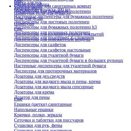
Еще
Паста для рук
Удалители запаха
Оборудование для санитарных комнат
Твердое мыло
Освежители воздуха 300 мл
Диспенсеры для бумажных полотенец
Шампуни, гели для душа,5л
Настенные диспенсеры для бумажных полотенец
Гели для душа
Диспенсеры для листовых полотенец
Шампуни
Диспенсеры для бумажных полотенец h3
Еще
Диспенсеры для рулонных полотенец
Диспенсеры для индивидуальных покрытий
Диспенсеры для полотенец Z-сложения
Диспенсеры для освежителей воздуха
Диспенсеры для салфеток
Диспенсеры для салфеток настольные
Диспенсеры для туалетной бумаги
Диспенсеры для туалетной бумаги в больших рулонах
Настенные диспенсеры для туалетной бумаги
Диспесеры для протирочных материалов
Дозаторы для дез.средств
Дозаторы для жидкого мыла и пены, крема
Дозаторы для жидкого мыла сенсорные
Дозаторы для крема
Дозатор для пены
Еще
Ершики (щетки) санитарные
Напольные ершики
Крючки, полки, зеркала
Сеточки и таблетки для писсуаров
Сушилки для рук, фены
Сушилки для рук настенные