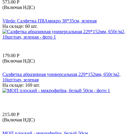
573.00
Р
(Включая НДС)
Vileda: Салфетка ПВАмикро 38*35см, зеленая
На складе:
60 шт.
179.00
Р
(Включая НДС)
Салфетка абразивная универсальная 229*152мм, 650г/м2,
10шт/пач, зеленая
На складе:
169 шт.
215.00
Р
(Включая НДС)
МОП плоский - микрофибра, белый 50см