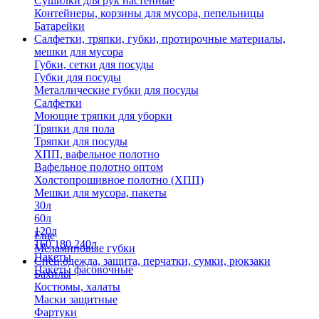
Сушилки для рук настенные
Контейнеры, корзины для мусора, пепельницы
Батарейки
Салфетки, тряпки, губки, протирочные материалы,
мешки для мусора
Губки, сетки для посуды
Губки для посуды
Металлические губки для посуды
Салфетки
Моющие тряпки для уборки
Тряпки для пола
Тряпки для посуды
ХПП, вафельное полотно
Вафельное полотно оптом
Холстопрошивное полотно (ХПП)
Мешки для мусора, пакеты
30л
60л
120л
Еще
160,180,240л
Меламиновые губки
Пакеты
Спец.одежда, защита, перчатки, сумки, рюкзаки
Пакеты фасовочные
Бахилы
Костюмы, халаты
Маски защитные
Фартуки