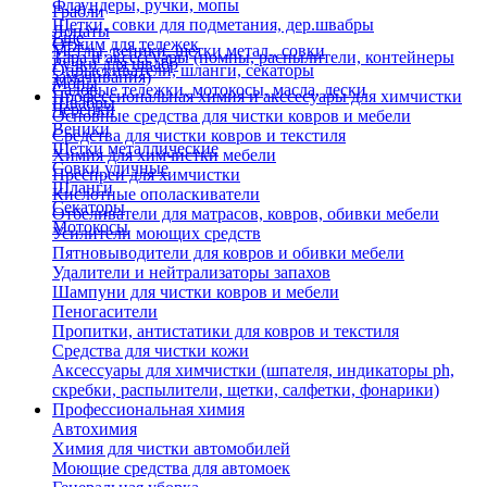
Флаундеры, ручки, мопы
Грабли
Щетки, совки для подметания, дер.швабры
Лопаты
Еще
Отжим для тележек
Метлы, веники, щетки метал., совки
Тара и аксессуары (помпы, распылители, контейнеры
Ручки для швабр
Опрыскиватели, шланги, секаторы
замачивания)
Мопы
Садовые тележки, мотокосы, масла, лески
Профессиональная химия и акссесуары для химчистки
Швабры
Черенки
Основные средства для чистки ковров и мебели
Веники
Средства для чистки ковров и текстиля
Щетки металлические
Химия для химчистки мебели
Совки уличные
Преспреи для химчистки
Шланги
Кислотные ополаскиватели
Секаторы
Отбеливатели для матрасов, ковров, обивки мебели
Мотокосы
Усилители моющих средств
Пятновыводители для ковров и обивки мебели
Удалители и нейтрализаторы запахов
Шампуни для чистки ковров и мебели
Пеногасители
Пропитки, антистатики для ковров и текстиля
Средства для чистки кожи
Аксессуары для химчистки (шпателя, индикаторы ph,
скребки, распылители, щетки, салфетки, фонарики)
Профессиональная химия
Автохимия
Химия для чистки автомобилей
Моющие средства для автомоек