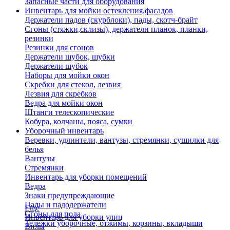
Запасные части для оборудования
Инвентарь для мойки остекления,фасадов
Держатели падов (скурблоки), пады, скотч-брайт
Сгоны (стяжки,склизы), держатели планок, планки,
резинки
Резинки для сгонов
Держатели шубок, шубки
Держатели шубок
Наборы для мойки окон
Скребки для стекол, лезвия
Лезвия для скребков
Ведра для мойки окон
Штанги телескопические
Кобура, колчаны, пояса, сумки
Уборочный инвентарь
Веревки, удлинтели, вантузы, стремянки, сушилки для
белья
Вантузы
Стремянки
Инвентарь для уборки помещений
Ведра
Знаки предупреждающие
Пады и падодержатели
Еще
Сгоны для пола
Инвентарь для уборки улиц
Тележки уборочные, отжимы, корзины, вкладыши
Вилы