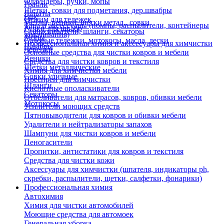
Флаундеры, ручки, мопы
Грабли
Щетки, совки для подметания, дер.швабры
Лопаты
Еще
Отжим для тележек
Метлы, веники, щетки метал., совки
Тара и аксессуары (помпы, распылители, контейнеры
Ручки для швабр
Опрыскиватели, шланги, секаторы
замачивания)
Мопы
Садовые тележки, мотокосы, масла, лески
Профессиональная химия и акссесуары для химчистки
Швабры
Черенки
Основные средства для чистки ковров и мебели
Веники
Средства для чистки ковров и текстиля
Щетки металлические
Химия для химчистки мебели
Совки уличные
Преспреи для химчистки
Шланги
Кислотные ополаскиватели
Секаторы
Отбеливатели для матрасов, ковров, обивки мебели
Мотокосы
Усилители моющих средств
Пятновыводители для ковров и обивки мебели
Удалители и нейтрализаторы запахов
Шампуни для чистки ковров и мебели
Пеногасители
Пропитки, антистатики для ковров и текстиля
Средства для чистки кожи
Аксессуары для химчистки (шпателя, индикаторы ph,
скребки, распылители, щетки, салфетки, фонарики)
Профессиональная химия
Автохимия
Химия для чистки автомобилей
Моющие средства для автомоек
Генеральная уборка