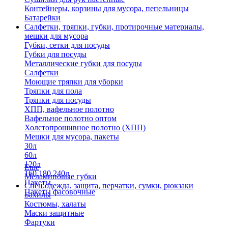
Контейнеры, корзины для мусора, пепельницы
Батарейки
Салфетки, тряпки, губки, протирочные материалы,
мешки для мусора
Губки, сетки для посуды
Губки для посуды
Металлические губки для посуды
Салфетки
Моющие тряпки для уборки
Тряпки для пола
Тряпки для посуды
ХПП, вафельное полотно
Вафельное полотно оптом
Холстопрошивное полотно (ХПП)
Мешки для мусора, пакеты
30л
60л
120л
Еще
160,180,240л
Меламиновые губки
Пакеты
Спец.одежда, защита, перчатки, сумки, рюкзаки
Пакеты фасовочные
Бахилы
Костюмы, халаты
Маски защитные
Фартуки