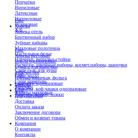
Перчатки
Виниловые
Латексные
Нитриловые
Еще
Резиновые
Хорека
Х/б
Хорека отель
Бритвенный набор
Зубные наборы
Махровые полотенца
Еще
Пастельное белье
Хорека ресторан
Плечики, вешалки-стойки
Боксы одноразовые
Расчески, швейные наборы, космет.наборы, шапочки
Бумага для выпечки
Саше гель для душа
Зубочистки
Еще
Саше мыло
Пленка пищевая, фольга
Саше шампунь
Скатерти одноразовые
Бренды
Тапочки
Стаканы, коф.чашки одноразовые
Блог
Халаты махровые
Тарелки, вилки, ложки
Покупателям
Доставка
Оплата заказа
Заключение договора
Обмен и возврат товара
Компания
О компании
Контакты