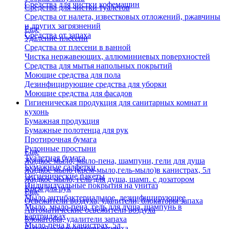
Средства для чистки кофемашин
Средства для чистки туалетов
Средства от налета, известковых отложений, ржавчины
и других загрязнений
Еще
Средства от запаха
Удаление плесени
Средства от плесени в ванной
Чистка нержавеющих, аллюминиевых поверхностей
Средства для мытья напольных покрытий
Моющие средства для пола
Дезинфицирующие средства для уборки
Моющие средства для фасадов
Гигиеническая продукция для санитарных комнат и
кухонь
Бумажная продукция
Бумажные полотенца для рук
Протирочная бумага
Рулонные простыни
Еще
Туалетная бумага
Жидкое мыло, мыло-пена, шампуни, гели для душа
Бумажные салфетки
Жидкое мыло (крем-мыло,гель-мыло)в канистрах, 5л
Гигиенические пакеты
Жидкое мыло, гель для душа, шамп. с дозатором
Индивидуальные покрытия на унитаз
Крем для рук
Еще
Мыло антибактериальное, дезинфицирующее
Освежители воздуха, удалители, блокаторы запаха
Мыло, мыло-пена, гель для душа, шампунь в
Автоматические освежители воздуха
картриджах
Блокаторы, удалители запаха
Мыло-пена в канистрах, 5л
Бытовые освежители воздуха