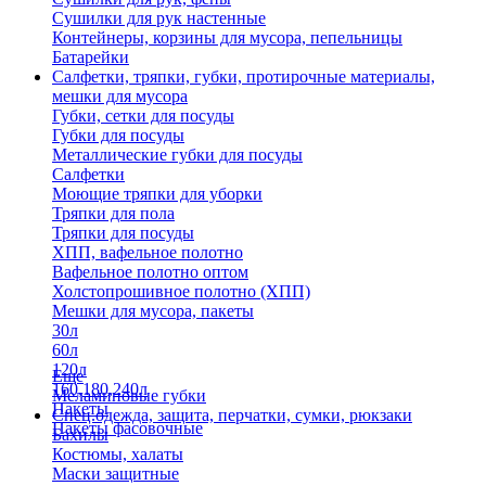
Сушилки для рук настенные
Контейнеры, корзины для мусора, пепельницы
Батарейки
Салфетки, тряпки, губки, протирочные материалы,
мешки для мусора
Губки, сетки для посуды
Губки для посуды
Металлические губки для посуды
Салфетки
Моющие тряпки для уборки
Тряпки для пола
Тряпки для посуды
ХПП, вафельное полотно
Вафельное полотно оптом
Холстопрошивное полотно (ХПП)
Мешки для мусора, пакеты
30л
60л
120л
Еще
160,180,240л
Меламиновые губки
Пакеты
Спец.одежда, защита, перчатки, сумки, рюкзаки
Пакеты фасовочные
Бахилы
Костюмы, халаты
Маски защитные