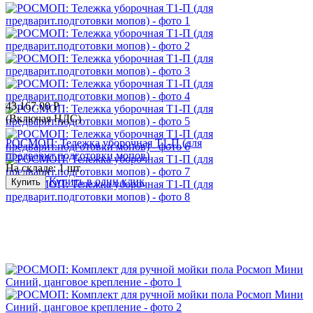
43,167.00
Р
(Включая НДС)
РОСМОП: Тележка уборочная Т1-П (для
предварит.подготовки мопов)
На складе:
1 шт.
Купить в один клик
Купить