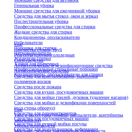
Моющие средства для автомоек
Генеральная уборка
Моющие средства для ежедневной уборки
Средства для мытья стекол, окон и зеркал
Послестроительная уборка
Профессиональные средства для стирки
Жидкие средства для стирки
Кондиционеры, ополаскиватели
Отбеливатели
Еще
Порошки для стирки
Прочистка стоков, труб
Пятновыводители
Реагенты противогололедные
Усилители стирки
Спец.средства
Химия для прачечных
Антисептические и дезинфицирующие средства
Профессиональные стиральные порошки
Антисептические средства
Кондиционеры, ополаскиватели для стирки
Средства для кристаллизации, нанесения
полимеров,восков
Средства после пожара
Средства для кухни, посудомоечных машин
Средства для мойки грилей, духовок (удаление нагаров)
Средства для мойки и дезинфекции поверхностей
(пол,стены,оброруд)
Еще
Средства для паровенткоматов
Тара и аксессуары (помпы, распылители, контейнеры
Средства для посудомоечных машин
замачивания)
Средства для ручной мойки посуды
Уборка производств
Средства для холодильников, кофемашин
Моющие средства для пищевых производств