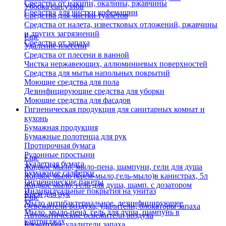
Средства от накипи, окалины, ржавчины
Уборка сан.узлов
Средства для чистки кофемашин
Средства для чистки туалетов
Средства от налета, известковых отложений, ржавчины
и других загрязнений
Еще
Средства от запаха
Удаление плесени
Средства от плесени в ванной
Чистка нержавеющих, аллюминиевых поверхностей
Средства для мытья напольных покрытий
Моющие средства для пола
Дезинфицирующие средства для уборки
Моющие средства для фасадов
Гигиеническая продукция для санитарных комнат и
кухонь
Бумажная продукция
Бумажные полотенца для рук
Протирочная бумага
Рулонные простыни
Еще
Туалетная бумага
Жидкое мыло, мыло-пена, шампуни, гели для душа
Бумажные салфетки
Жидкое мыло (крем-мыло,гель-мыло)в канистрах, 5л
Гигиенические пакеты
Жидкое мыло, гель для душа, шамп. с дозатором
Индивидуальные покрытия на унитаз
Крем для рук
Еще
Мыло антибактериальное, дезинфицирующее
Освежители воздуха, удалители, блокаторы запаха
Мыло, мыло-пена, гель для душа, шампунь в
Автоматические освежители воздуха
картриджах
Блокаторы, удалители запаха