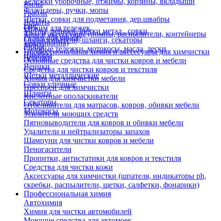
Тележки уборочные, отжимы, корзины, вкладыши
Вилы
Флаундеры, ручки, мопы
Грабли
Щетки, совки для подметания, дер.швабры
Лопаты
Еще
Отжим для тележек
Метлы, веники, щетки метал., совки
Тара и аксессуары (помпы, распылители, контейнеры
Ручки для швабр
Опрыскиватели, шланги, секаторы
замачивания)
Мопы
Садовые тележки, мотокосы, масла, лески
Профессиональная химия и акссесуары для химчистки
Швабры
Черенки
Основные средства для чистки ковров и мебели
Веники
Средства для чистки ковров и текстиля
Щетки металлические
Химия для химчистки мебели
Совки уличные
Преспреи для химчистки
Шланги
Кислотные ополаскиватели
Секаторы
Отбеливатели для матрасов, ковров, обивки мебели
Мотокосы
Усилители моющих средств
Пятновыводители для ковров и обивки мебели
Удалители и нейтрализаторы запахов
Шампуни для чистки ковров и мебели
Пеногасители
Пропитки, антистатики для ковров и текстиля
Средства для чистки кожи
Аксессуары для химчистки (шпателя, индикаторы ph,
скребки, распылители, щетки, салфетки, фонарики)
Профессиональная химия
Автохимия
Химия для чистки автомобилей
Моющие средства для автомоек