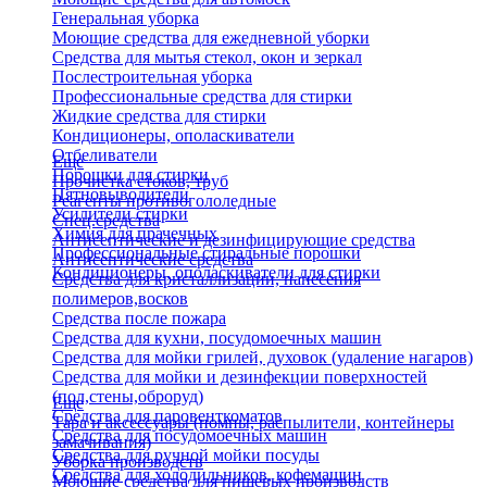
Генеральная уборка
Моющие средства для ежедневной уборки
Средства для мытья стекол, окон и зеркал
Послестроительная уборка
Профессиональные средства для стирки
Жидкие средства для стирки
Кондиционеры, ополаскиватели
Отбеливатели
Еще
Порошки для стирки
Прочистка стоков, труб
Пятновыводители
Реагенты противогололедные
Усилители стирки
Спец.средства
Химия для прачечных
Антисептические и дезинфицирующие средства
Профессиональные стиральные порошки
Антисептические средства
Кондиционеры, ополаскиватели для стирки
Средства для кристаллизации, нанесения
полимеров,восков
Средства после пожара
Средства для кухни, посудомоечных машин
Средства для мойки грилей, духовок (удаление нагаров)
Средства для мойки и дезинфекции поверхностей
(пол,стены,оброруд)
Еще
Средства для паровенткоматов
Тара и аксессуары (помпы, распылители, контейнеры
Средства для посудомоечных машин
замачивания)
Средства для ручной мойки посуды
Уборка производств
Средства для холодильников, кофемашин
Моющие средства для пищевых производств