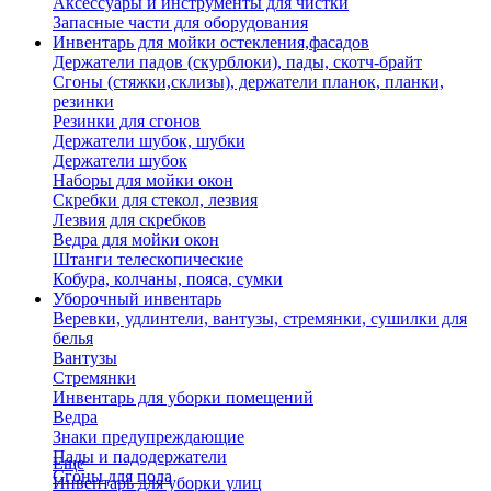
Аксессуары и инструменты для чистки
Запасные части для оборудования
Инвентарь для мойки остекления,фасадов
Держатели падов (скурблоки), пады, скотч-брайт
Сгоны (стяжки,склизы), держатели планок, планки,
резинки
Резинки для сгонов
Держатели шубок, шубки
Держатели шубок
Наборы для мойки окон
Скребки для стекол, лезвия
Лезвия для скребков
Ведра для мойки окон
Штанги телескопические
Кобура, колчаны, пояса, сумки
Уборочный инвентарь
Веревки, удлинтели, вантузы, стремянки, сушилки для
белья
Вантузы
Стремянки
Инвентарь для уборки помещений
Ведра
Знаки предупреждающие
Пады и падодержатели
Еще
Сгоны для пола
Инвентарь для уборки улиц