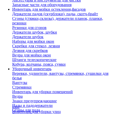
Аксессуары и инструменты для чистки
Запасные части для оборудования
Инвентарь для мойки остекления,фасадов
Держатели падов (скурблоки), пады, скотч-брайт
Сгоны (стяжки,склизы), держатели планок, планки,
резинки
Резинки для сгонов
Держатели шубок, шубки
Держатели шубок
Наборы для мойки окон
Скребки для стекол, лезвия
Лезвия для скребков
Ведра для мойки окон
Штанги телескопические
Кобура, колчаны, пояса, сумки
Уборочный инвентарь
Веревки, удлинтели, вантузы, стремянки, сушилки для
белья
Вантузы
Стремянки
Инвентарь для уборки помещений
Ведра
Знаки предупреждающие
Пады и падодержатели
Еще
Сгоны для пола
Инвентарь для уборки улиц