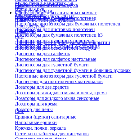
Мыло-пена в канистрах, 5л
Бытовые освежители воздуха
Еще
Паста для рук
Удалители запаха
Оборудование для санитарных комнат
Твердое мыло
Освежители воздуха 300 мл
Диспенсеры для бумажных полотенец
Шампуни, гели для душа,5л
Настенные диспенсеры для бумажных полотенец
Гели для душа
Диспенсеры для листовых полотенец
Шампуни
Диспенсеры для бумажных полотенец h3
Еще
Диспенсеры для рулонных полотенец
Диспенсеры для индивидуальных покрытий
Диспенсеры для полотенец Z-сложения
Диспенсеры для освежителей воздуха
Диспенсеры для салфеток
Диспенсеры для салфеток настольные
Диспенсеры для туалетной бумаги
Диспенсеры для туалетной бумаги в больших рулонах
Настенные диспенсеры для туалетной бумаги
Диспесеры для протирочных материалов
Дозаторы для дез.средств
Дозаторы для жидкого мыла и пены, крема
Дозаторы для жидкого мыла сенсорные
Дозаторы для крема
Дозатор для пены
Еще
Ершики (щетки) санитарные
Напольные ершики
Крючки, полки, зеркала
Сеточки и таблетки для писсуаров