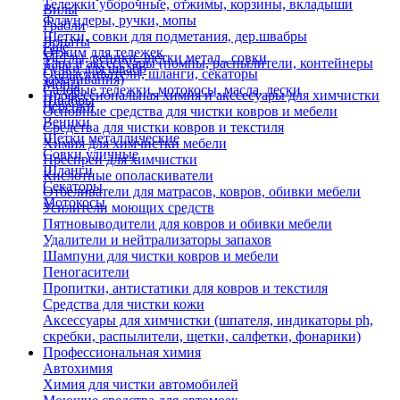
Тележки уборочные, отжимы, корзины, вкладыши
Вилы
Флаундеры, ручки, мопы
Грабли
Щетки, совки для подметания, дер.швабры
Лопаты
Еще
Отжим для тележек
Метлы, веники, щетки метал., совки
Тара и аксессуары (помпы, распылители, контейнеры
Ручки для швабр
Опрыскиватели, шланги, секаторы
замачивания)
Мопы
Садовые тележки, мотокосы, масла, лески
Профессиональная химия и акссесуары для химчистки
Швабры
Черенки
Основные средства для чистки ковров и мебели
Веники
Средства для чистки ковров и текстиля
Щетки металлические
Химия для химчистки мебели
Совки уличные
Преспреи для химчистки
Шланги
Кислотные ополаскиватели
Секаторы
Отбеливатели для матрасов, ковров, обивки мебели
Мотокосы
Усилители моющих средств
Пятновыводители для ковров и обивки мебели
Удалители и нейтрализаторы запахов
Шампуни для чистки ковров и мебели
Пеногасители
Пропитки, антистатики для ковров и текстиля
Средства для чистки кожи
Аксессуары для химчистки (шпателя, индикаторы ph,
скребки, распылители, щетки, салфетки, фонарики)
Профессиональная химия
Автохимия
Химия для чистки автомобилей