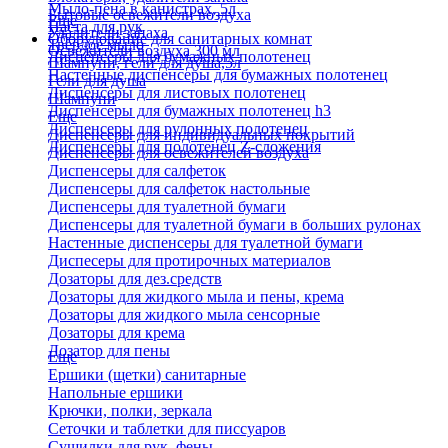
Мыло-пена в канистрах, 5л
Бытовые освежители воздуха
Еще
Паста для рук
Удалители запаха
Оборудование для санитарных комнат
Твердое мыло
Освежители воздуха 300 мл
Диспенсеры для бумажных полотенец
Шампуни, гели для душа,5л
Настенные диспенсеры для бумажных полотенец
Гели для душа
Диспенсеры для листовых полотенец
Шампуни
Диспенсеры для бумажных полотенец h3
Еще
Диспенсеры для рулонных полотенец
Диспенсеры для индивидуальных покрытий
Диспенсеры для полотенец Z-сложения
Диспенсеры для освежителей воздуха
Диспенсеры для салфеток
Диспенсеры для салфеток настольные
Диспенсеры для туалетной бумаги
Диспенсеры для туалетной бумаги в больших рулонах
Настенные диспенсеры для туалетной бумаги
Диспесеры для протирочных материалов
Дозаторы для дез.средств
Дозаторы для жидкого мыла и пены, крема
Дозаторы для жидкого мыла сенсорные
Дозаторы для крема
Дозатор для пены
Еще
Ершики (щетки) санитарные
Напольные ершики
Крючки, полки, зеркала
Сеточки и таблетки для писсуаров
Сушилки для рук, фены