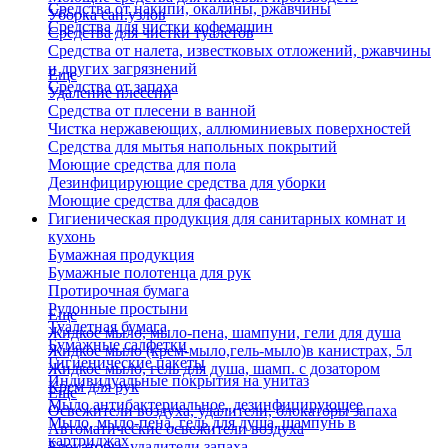
Средства от накипи, окалины, ржавчины
Уборка сан.узлов
Средства для чистки кофемашин
Средства для чистки туалетов
Средства от налета, известковых отложений, ржавчины
и других загрязнений
Еще
Средства от запаха
Удаление плесени
Средства от плесени в ванной
Чистка нержавеющих, аллюминиевых поверхностей
Средства для мытья напольных покрытий
Моющие средства для пола
Дезинфицирующие средства для уборки
Моющие средства для фасадов
Гигиеническая продукция для санитарных комнат и
кухонь
Бумажная продукция
Бумажные полотенца для рук
Протирочная бумага
Рулонные простыни
Еще
Туалетная бумага
Жидкое мыло, мыло-пена, шампуни, гели для душа
Бумажные салфетки
Жидкое мыло (крем-мыло,гель-мыло)в канистрах, 5л
Гигиенические пакеты
Жидкое мыло, гель для душа, шамп. с дозатором
Индивидуальные покрытия на унитаз
Крем для рук
Еще
Мыло антибактериальное, дезинфицирующее
Освежители воздуха, удалители, блокаторы запаха
Мыло, мыло-пена, гель для душа, шампунь в
Автоматические освежители воздуха
картриджах
Блокаторы, удалители запаха