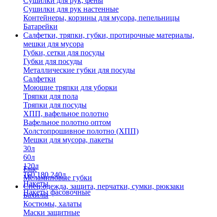
Сушилки для рук, фены
Сушилки для рук настенные
Контейнеры, корзины для мусора, пепельницы
Батарейки
Салфетки, тряпки, губки, протирочные материалы,
мешки для мусора
Губки, сетки для посуды
Губки для посуды
Металлические губки для посуды
Салфетки
Моющие тряпки для уборки
Тряпки для пола
Тряпки для посуды
ХПП, вафельное полотно
Вафельное полотно оптом
Холстопрошивное полотно (ХПП)
Мешки для мусора, пакеты
30л
60л
120л
Еще
160,180,240л
Меламиновые губки
Пакеты
Спец.одежда, защита, перчатки, сумки, рюкзаки
Пакеты фасовочные
Бахилы
Костюмы, халаты
Маски защитные