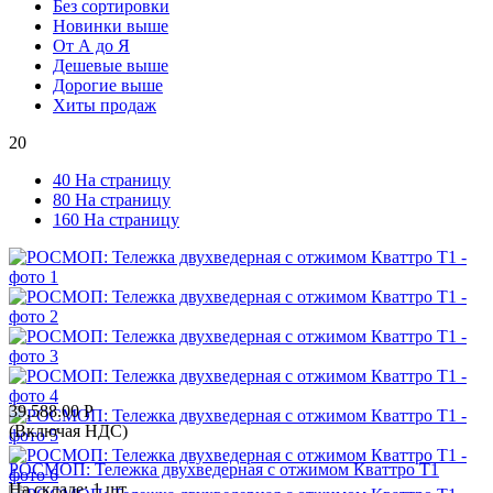
Без сортировки
Новинки выше
От А до Я
Дешевые выше
Дорогие выше
Хиты продаж
20
40 На страницу
80 На страницу
160 На страницу
39,588.00
Р
(Включая НДС)
РОСМОП: Тележка двухведерная с отжимом Кваттро Т1
На складе:
1 шт.