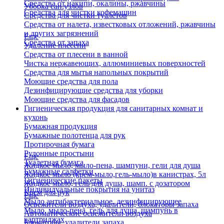
Средства от накипи, окалины, ржавчины
Уборка сан.узлов
Средства для чистки кофемашин
Средства для чистки туалетов
Средства от налета, известковых отложений, ржавчины
и других загрязнений
Еще
Средства от запаха
Удаление плесени
Средства от плесени в ванной
Чистка нержавеющих, аллюминиевых поверхностей
Средства для мытья напольных покрытий
Моющие средства для пола
Дезинфицирующие средства для уборки
Моющие средства для фасадов
Гигиеническая продукция для санитарных комнат и
кухонь
Бумажная продукция
Бумажные полотенца для рук
Протирочная бумага
Рулонные простыни
Еще
Туалетная бумага
Жидкое мыло, мыло-пена, шампуни, гели для душа
Бумажные салфетки
Жидкое мыло (крем-мыло,гель-мыло)в канистрах, 5л
Гигиенические пакеты
Жидкое мыло, гель для душа, шамп. с дозатором
Индивидуальные покрытия на унитаз
Крем для рук
Еще
Мыло антибактериальное, дезинфицирующее
Освежители воздуха, удалители, блокаторы запаха
Мыло, мыло-пена, гель для душа, шампунь в
Автоматические освежители воздуха
картриджах
Блокаторы, удалители запаха