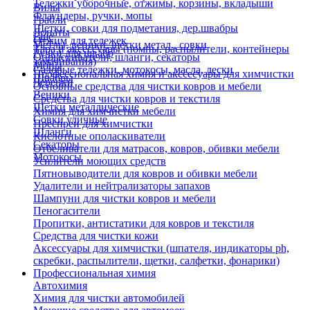
Тележки уборочные, отжимы, корзины, вкладыши
Вилы
Флаундеры, ручки, мопы
Грабли
Щетки, совки для подметания, дер.швабры
Лопаты
Еще
Отжим для тележек
Метлы, веники, щетки метал., совки
Тара и аксессуары (помпы, распылители, контейнеры
Ручки для швабр
Опрыскиватели, шланги, секаторы
замачивания)
Мопы
Садовые тележки, мотокосы, масла, лески
Профессиональная химия и акссесуары для химчистки
Швабры
Черенки
Основные средства для чистки ковров и мебели
Веники
Средства для чистки ковров и текстиля
Щетки металлические
Химия для химчистки мебели
Совки уличные
Преспреи для химчистки
Шланги
Кислотные ополаскиватели
Секаторы
Отбеливатели для матрасов, ковров, обивки мебели
Мотокосы
Усилители моющих средств
Пятновыводители для ковров и обивки мебели
Удалители и нейтрализаторы запахов
Шампуни для чистки ковров и мебели
Пеногасители
Пропитки, антистатики для ковров и текстиля
Средства для чистки кожи
Аксессуары для химчистки (шпателя, индикаторы ph,
скребки, распылители, щетки, салфетки, фонарики)
Профессиональная химия
Автохимия
Химия для чистки автомобилей