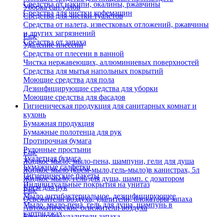
Средства от накипи, окалины, ржавчины
Уборка сан.узлов
Средства для чистки кофемашин
Средства для чистки туалетов
Средства от налета, известковых отложений, ржавчины
и других загрязнений
Еще
Средства от запаха
Удаление плесени
Средства от плесени в ванной
Чистка нержавеющих, аллюминиевых поверхностей
Средства для мытья напольных покрытий
Моющие средства для пола
Дезинфицирующие средства для уборки
Моющие средства для фасадов
Гигиеническая продукция для санитарных комнат и
кухонь
Бумажная продукция
Бумажные полотенца для рук
Протирочная бумага
Рулонные простыни
Еще
Туалетная бумага
Жидкое мыло, мыло-пена, шампуни, гели для душа
Бумажные салфетки
Жидкое мыло (крем-мыло,гель-мыло)в канистрах, 5л
Гигиенические пакеты
Жидкое мыло, гель для душа, шамп. с дозатором
Индивидуальные покрытия на унитаз
Крем для рук
Еще
Мыло антибактериальное, дезинфицирующее
Освежители воздуха, удалители, блокаторы запаха
Мыло, мыло-пена, гель для душа, шампунь в
Автоматические освежители воздуха
картриджах
Блокаторы, удалители запаха