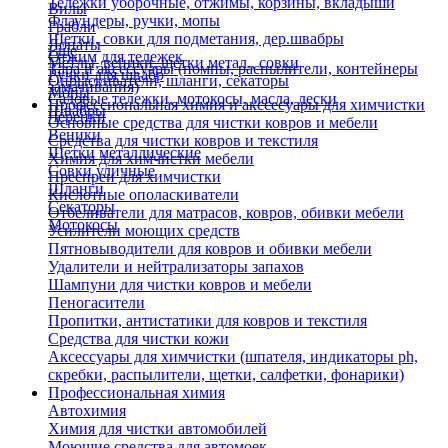
Тележки уборочные, отжимы, корзины, вкладыши
Вилы
Флаундеры, ручки, мопы
Грабли
Щетки, совки для подметания, дер.швабры
Лопаты
Еще
Отжим для тележек
Метлы, веники, щетки метал., совки
Тара и аксессуары (помпы, распылители, контейнеры
Ручки для швабр
Опрыскиватели, шланги, секаторы
замачивания)
Мопы
Садовые тележки, мотокосы, масла, лески
Профессиональная химия и акссесуары для химчистки
Швабры
Черенки
Основные средства для чистки ковров и мебели
Веники
Средства для чистки ковров и текстиля
Щетки металлические
Химия для химчистки мебели
Совки уличные
Преспреи для химчистки
Шланги
Кислотные ополаскиватели
Секаторы
Отбеливатели для матрасов, ковров, обивки мебели
Мотокосы
Усилители моющих средств
Пятновыводители для ковров и обивки мебели
Удалители и нейтрализаторы запахов
Шампуни для чистки ковров и мебели
Пеногасители
Пропитки, антистатики для ковров и текстиля
Средства для чистки кожи
Аксессуары для химчистки (шпателя, индикаторы ph,
скребки, распылители, щетки, салфетки, фонарики)
Профессиональная химия
Автохимия
Химия для чистки автомобилей
Моющие средства для автомоек