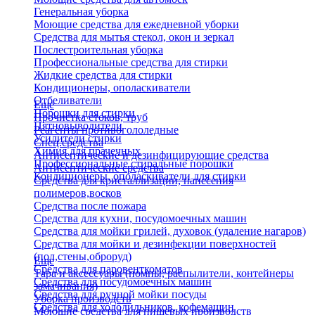
Генеральная уборка
Моющие средства для ежедневной уборки
Средства для мытья стекол, окон и зеркал
Послестроительная уборка
Профессиональные средства для стирки
Жидкие средства для стирки
Кондиционеры, ополаскиватели
Отбеливатели
Еще
Порошки для стирки
Прочистка стоков, труб
Пятновыводители
Реагенты противогололедные
Усилители стирки
Спец.средства
Химия для прачечных
Антисептические и дезинфицирующие средства
Профессиональные стиральные порошки
Антисептические средства
Кондиционеры, ополаскиватели для стирки
Средства для кристаллизации, нанесения
полимеров,восков
Средства после пожара
Средства для кухни, посудомоечных машин
Средства для мойки грилей, духовок (удаление нагаров)
Средства для мойки и дезинфекции поверхностей
(пол,стены,оброруд)
Еще
Средства для паровенткоматов
Тара и аксессуары (помпы, распылители, контейнеры
Средства для посудомоечных машин
замачивания)
Средства для ручной мойки посуды
Уборка производств
Средства для холодильников, кофемашин
Моющие средства для пищевых производств