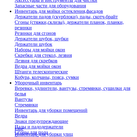
Аксессуары и инструменты для чистки
Запасные части для оборудования
Инвентарь для мойки остекления,фасадов
Держатели падов (скурблоки), пады, скотч-брайт
Сгоны (стяжки,склизы), держатели планок, планки,
резинки
Резинки для сгонов
Держатели шубок, шубки
Держатели шубок
Наборы для мойки окон
Скребки для стекол, лезвия
Лезвия для скребков
Ведра для мойки окон
Штанги телескопические
Кобура, колчаны, пояса, сумки
Уборочный инвентарь
Веревки, удлинтели, вантузы, стремянки, сушилки для
белья
Вантузы
Стремянки
Инвентарь для уборки помещений
Ведра
Знаки предупреждающие
Пады и падодержатели
Еще
Сгоны для пола
Инвентарь для уборки улиц