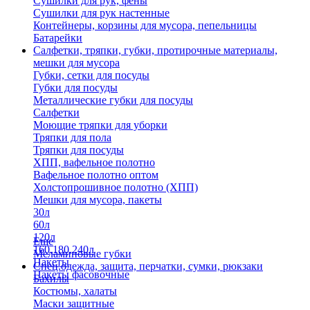
Сушилки для рук, фены
Сушилки для рук настенные
Контейнеры, корзины для мусора, пепельницы
Батарейки
Салфетки, тряпки, губки, протирочные материалы,
мешки для мусора
Губки, сетки для посуды
Губки для посуды
Металлические губки для посуды
Салфетки
Моющие тряпки для уборки
Тряпки для пола
Тряпки для посуды
ХПП, вафельное полотно
Вафельное полотно оптом
Холстопрошивное полотно (ХПП)
Мешки для мусора, пакеты
30л
60л
120л
Еще
160,180,240л
Меламиновые губки
Пакеты
Спец.одежда, защита, перчатки, сумки, рюкзаки
Пакеты фасовочные
Бахилы
Костюмы, халаты
Маски защитные