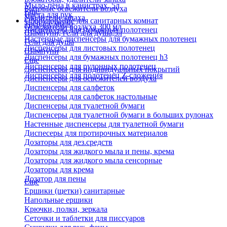
Мыло-пена в канистрах, 5л
Бытовые освежители воздуха
Еще
Паста для рук
Удалители запаха
Оборудование для санитарных комнат
Твердое мыло
Освежители воздуха 300 мл
Диспенсеры для бумажных полотенец
Шампуни, гели для душа,5л
Настенные диспенсеры для бумажных полотенец
Гели для душа
Диспенсеры для листовых полотенец
Шампуни
Диспенсеры для бумажных полотенец h3
Еще
Диспенсеры для рулонных полотенец
Диспенсеры для индивидуальных покрытий
Диспенсеры для полотенец Z-сложения
Диспенсеры для освежителей воздуха
Диспенсеры для салфеток
Диспенсеры для салфеток настольные
Диспенсеры для туалетной бумаги
Диспенсеры для туалетной бумаги в больших рулонах
Настенные диспенсеры для туалетной бумаги
Диспесеры для протирочных материалов
Дозаторы для дез.средств
Дозаторы для жидкого мыла и пены, крема
Дозаторы для жидкого мыла сенсорные
Дозаторы для крема
Дозатор для пены
Еще
Ершики (щетки) санитарные
Напольные ершики
Крючки, полки, зеркала
Сеточки и таблетки для писсуаров