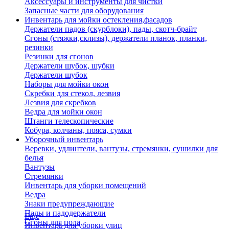
Аксессуары и инструменты для чистки
Запасные части для оборудования
Инвентарь для мойки остекления,фасадов
Держатели падов (скурблоки), пады, скотч-брайт
Сгоны (стяжки,склизы), держатели планок, планки,
резинки
Резинки для сгонов
Держатели шубок, шубки
Держатели шубок
Наборы для мойки окон
Скребки для стекол, лезвия
Лезвия для скребков
Ведра для мойки окон
Штанги телескопические
Кобура, колчаны, пояса, сумки
Уборочный инвентарь
Веревки, удлинтели, вантузы, стремянки, сушилки для
белья
Вантузы
Стремянки
Инвентарь для уборки помещений
Ведра
Знаки предупреждающие
Пады и падодержатели
Еще
Сгоны для пола
Инвентарь для уборки улиц