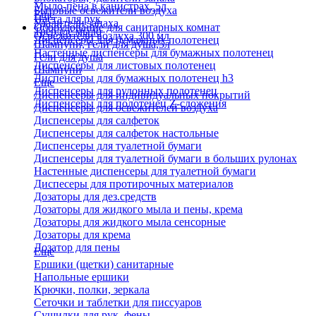
Мыло-пена в канистрах, 5л
Бытовые освежители воздуха
Еще
Паста для рук
Удалители запаха
Оборудование для санитарных комнат
Твердое мыло
Освежители воздуха 300 мл
Диспенсеры для бумажных полотенец
Шампуни, гели для душа,5л
Настенные диспенсеры для бумажных полотенец
Гели для душа
Диспенсеры для листовых полотенец
Шампуни
Диспенсеры для бумажных полотенец h3
Еще
Диспенсеры для рулонных полотенец
Диспенсеры для индивидуальных покрытий
Диспенсеры для полотенец Z-сложения
Диспенсеры для освежителей воздуха
Диспенсеры для салфеток
Диспенсеры для салфеток настольные
Диспенсеры для туалетной бумаги
Диспенсеры для туалетной бумаги в больших рулонах
Настенные диспенсеры для туалетной бумаги
Диспесеры для протирочных материалов
Дозаторы для дез.средств
Дозаторы для жидкого мыла и пены, крема
Дозаторы для жидкого мыла сенсорные
Дозаторы для крема
Дозатор для пены
Еще
Ершики (щетки) санитарные
Напольные ершики
Крючки, полки, зеркала
Сеточки и таблетки для писсуаров
Сушилки для рук, фены