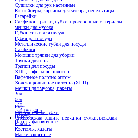
Сушилки для рук настенные
Контейнеры, корзины для мусора, пепельницы
Батарейки
Салфетки, тряпки, губки, протирочные материалы,
мешки для мусора
Губки, сетки для посуды
Губки для посуды
Металлические губки для посуды
Салфетки
Моющие тряпки для уборки
Тряпки для пола
Тряпки для посуды
ХПП, вафельное полотно
Вафельное полотно оптом
Холстопрошивное полотно (ХПП)
Мешки для мусора, пакеты
30л
60л
120л
Еще
160,180,240л
Меламиновые губки
Пакеты
Спец.одежда, защита, перчатки, сумки, рюкзаки
Пакеты фасовочные
Бахилы
Костюмы, халаты
Маски защитные