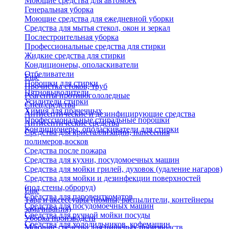
Моющие средства для автомоек
Генеральная уборка
Моющие средства для ежедневной уборки
Средства для мытья стекол, окон и зеркал
Послестроительная уборка
Профессиональные средства для стирки
Жидкие средства для стирки
Кондиционеры, ополаскиватели
Отбеливатели
Еще
Порошки для стирки
Прочистка стоков, труб
Пятновыводители
Реагенты противогололедные
Усилители стирки
Спец.средства
Химия для прачечных
Антисептические и дезинфицирующие средства
Профессиональные стиральные порошки
Антисептические средства
Кондиционеры, ополаскиватели для стирки
Средства для кристаллизации, нанесения
полимеров,восков
Средства после пожара
Средства для кухни, посудомоечных машин
Средства для мойки грилей, духовок (удаление нагаров)
Средства для мойки и дезинфекции поверхностей
(пол,стены,оброруд)
Еще
Средства для паровенткоматов
Тара и аксессуары (помпы, распылители, контейнеры
Средства для посудомоечных машин
замачивания)
Средства для ручной мойки посуды
Уборка производств
Средства для холодильников, кофемашин
Моющие средства для пищевых производств