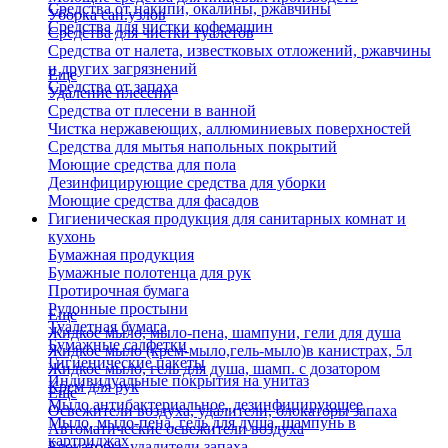
Средства от накипи, окалины, ржавчины
Уборка сан.узлов
Средства для чистки кофемашин
Средства для чистки туалетов
Средства от налета, известковых отложений, ржавчины
и других загрязнений
Еще
Средства от запаха
Удаление плесени
Средства от плесени в ванной
Чистка нержавеющих, аллюминиевых поверхностей
Средства для мытья напольных покрытий
Моющие средства для пола
Дезинфицирующие средства для уборки
Моющие средства для фасадов
Гигиеническая продукция для санитарных комнат и
кухонь
Бумажная продукция
Бумажные полотенца для рук
Протирочная бумага
Рулонные простыни
Еще
Туалетная бумага
Жидкое мыло, мыло-пена, шампуни, гели для душа
Бумажные салфетки
Жидкое мыло (крем-мыло,гель-мыло)в канистрах, 5л
Гигиенические пакеты
Жидкое мыло, гель для душа, шамп. с дозатором
Индивидуальные покрытия на унитаз
Крем для рук
Еще
Мыло антибактериальное, дезинфицирующее
Освежители воздуха, удалители, блокаторы запаха
Мыло, мыло-пена, гель для душа, шампунь в
Автоматические освежители воздуха
картриджах
Блокаторы, удалители запаха