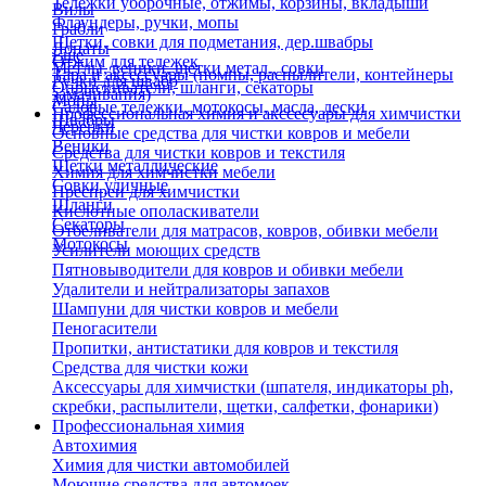
Тележки уборочные, отжимы, корзины, вкладыши
Вилы
Флаундеры, ручки, мопы
Грабли
Щетки, совки для подметания, дер.швабры
Лопаты
Еще
Отжим для тележек
Метлы, веники, щетки метал., совки
Тара и аксессуары (помпы, распылители, контейнеры
Ручки для швабр
Опрыскиватели, шланги, секаторы
замачивания)
Мопы
Садовые тележки, мотокосы, масла, лески
Профессиональная химия и акссесуары для химчистки
Швабры
Черенки
Основные средства для чистки ковров и мебели
Веники
Средства для чистки ковров и текстиля
Щетки металлические
Химия для химчистки мебели
Совки уличные
Преспреи для химчистки
Шланги
Кислотные ополаскиватели
Секаторы
Отбеливатели для матрасов, ковров, обивки мебели
Мотокосы
Усилители моющих средств
Пятновыводители для ковров и обивки мебели
Удалители и нейтрализаторы запахов
Шампуни для чистки ковров и мебели
Пеногасители
Пропитки, антистатики для ковров и текстиля
Средства для чистки кожи
Аксессуары для химчистки (шпателя, индикаторы ph,
скребки, распылители, щетки, салфетки, фонарики)
Профессиональная химия
Автохимия
Химия для чистки автомобилей
Моющие средства для автомоек