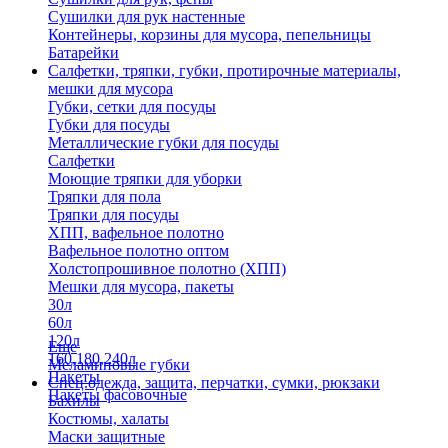
Сушилки для рук настенные
Контейнеры, корзины для мусора, пепельницы
Батарейки
Салфетки, тряпки, губки, протирочные материалы,
мешки для мусора
Губки, сетки для посуды
Губки для посуды
Металлические губки для посуды
Салфетки
Моющие тряпки для уборки
Тряпки для пола
Тряпки для посуды
ХПП, вафельное полотно
Вафельное полотно оптом
Холстопрошивное полотно (ХПП)
Мешки для мусора, пакеты
30л
60л
120л
Еще
160,180,240л
Меламиновые губки
Пакеты
Спец.одежда, защита, перчатки, сумки, рюкзаки
Пакеты фасовочные
Бахилы
Костюмы, халаты
Маски защитные