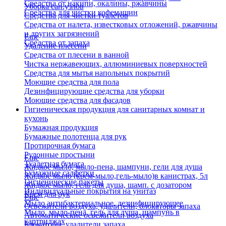
Средства от накипи, окалины, ржавчины
Уборка сан.узлов
Средства для чистки кофемашин
Средства для чистки туалетов
Средства от налета, известковых отложений, ржавчины
и других загрязнений
Еще
Средства от запаха
Удаление плесени
Средства от плесени в ванной
Чистка нержавеющих, аллюминиевых поверхностей
Средства для мытья напольных покрытий
Моющие средства для пола
Дезинфицирующие средства для уборки
Моющие средства для фасадов
Гигиеническая продукция для санитарных комнат и
кухонь
Бумажная продукция
Бумажные полотенца для рук
Протирочная бумага
Рулонные простыни
Еще
Туалетная бумага
Жидкое мыло, мыло-пена, шампуни, гели для душа
Бумажные салфетки
Жидкое мыло (крем-мыло,гель-мыло)в канистрах, 5л
Гигиенические пакеты
Жидкое мыло, гель для душа, шамп. с дозатором
Индивидуальные покрытия на унитаз
Крем для рук
Еще
Мыло антибактериальное, дезинфицирующее
Освежители воздуха, удалители, блокаторы запаха
Мыло, мыло-пена, гель для душа, шампунь в
Автоматические освежители воздуха
картриджах
Блокаторы, удалители запаха