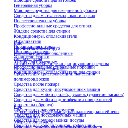
Моющие средства для автомоек
Генеральная уборка
Моющие средства для ежедневной уборки
Средства для мытья стекол, окон и зеркал
Послестроительная уборка
Профессиональные средства для стирки
Жидкие средства для стирки
Кондиционеры, ополаскиватели
Отбеливатели
Еще
Порошки для стирки
Прочистка стоков, труб
Пятновыводители
Реагенты противогололедные
Усилители стирки
Спец.средства
Химия для прачечных
Антисептические и дезинфицирующие средства
Профессиональные стиральные порошки
Антисептические средства
Кондиционеры, ополаскиватели для стирки
Средства для кристаллизации, нанесения
полимеров,восков
Средства после пожара
Средства для кухни, посудомоечных машин
Средства для мойки грилей, духовок (удаление нагаров)
Средства для мойки и дезинфекции поверхностей
(пол,стены,оброруд)
Еще
Средства для паровенткоматов
Тара и аксессуары (помпы, распылители, контейнеры
Средства для посудомоечных машин
замачивания)
Средства для ручной мойки посуды
Уборка производств
Средства для холодильников, кофемашин
Моющие средства для пищевых производств