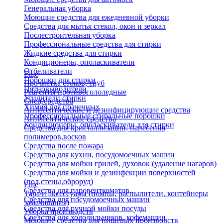
Генеральная уборка
Моющие средства для ежедневной уборки
Средства для мытья стекол, окон и зеркал
Послестроительная уборка
Профессиональные средства для стирки
Жидкие средства для стирки
Кондиционеры, ополаскиватели
Отбеливатели
Еще
Порошки для стирки
Прочистка стоков, труб
Пятновыводители
Реагенты противогололедные
Усилители стирки
Спец.средства
Химия для прачечных
Антисептические и дезинфицирующие средства
Профессиональные стиральные порошки
Антисептические средства
Кондиционеры, ополаскиватели для стирки
Средства для кристаллизации, нанесения
полимеров,восков
Средства после пожара
Средства для кухни, посудомоечных машин
Средства для мойки грилей, духовок (удаление нагаров)
Средства для мойки и дезинфекции поверхностей
(пол,стены,оброруд)
Еще
Средства для паровенткоматов
Тара и аксессуары (помпы, распылители, контейнеры
Средства для посудомоечных машин
замачивания)
Средства для ручной мойки посуды
Уборка производств
Средства для холодильников, кофемашин
Моющие средства для пищевых производств