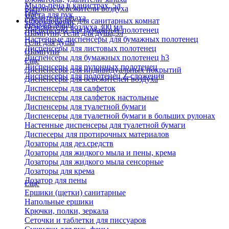
Мыло-пена в канистрах, 5л
Бытовые освежители воздуха
Еще
Паста для рук
Удалители запаха
Оборудование для санитарных комнат
Твердое мыло
Освежители воздуха 300 мл
Диспенсеры для бумажных полотенец
Шампуни, гели для душа,5л
Настенные диспенсеры для бумажных полотенец
Гели для душа
Диспенсеры для листовых полотенец
Шампуни
Диспенсеры для бумажных полотенец h3
Еще
Диспенсеры для рулонных полотенец
Диспенсеры для индивидуальных покрытий
Диспенсеры для полотенец Z-сложения
Диспенсеры для освежителей воздуха
Диспенсеры для салфеток
Диспенсеры для салфеток настольные
Диспенсеры для туалетной бумаги
Диспенсеры для туалетной бумаги в больших рулонах
Настенные диспенсеры для туалетной бумаги
Диспесеры для протирочных материалов
Дозаторы для дез.средств
Дозаторы для жидкого мыла и пены, крема
Дозаторы для жидкого мыла сенсорные
Дозаторы для крема
Дозатор для пены
Еще
Ершики (щетки) санитарные
Напольные ершики
Крючки, полки, зеркала
Сеточки и таблетки для писсуаров