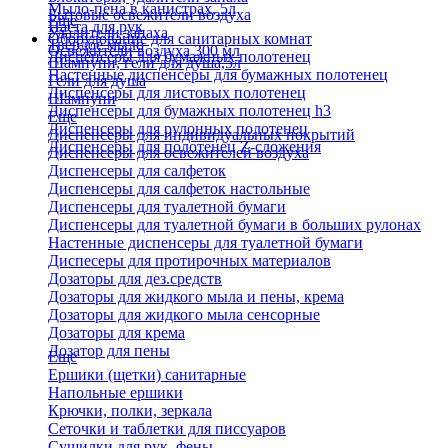
Мыло-пена в канистрах, 5л
Бытовые освежители воздуха
Еще
Паста для рук
Удалители запаха
Оборудование для санитарных комнат
Твердое мыло
Освежители воздуха 300 мл
Диспенсеры для бумажных полотенец
Шампуни, гели для душа,5л
Настенные диспенсеры для бумажных полотенец
Гели для душа
Диспенсеры для листовых полотенец
Шампуни
Диспенсеры для бумажных полотенец h3
Еще
Диспенсеры для рулонных полотенец
Диспенсеры для индивидуальных покрытий
Диспенсеры для полотенец Z-сложения
Диспенсеры для освежителей воздуха
Диспенсеры для салфеток
Диспенсеры для салфеток настольные
Диспенсеры для туалетной бумаги
Диспенсеры для туалетной бумаги в больших рулонах
Настенные диспенсеры для туалетной бумаги
Диспесеры для протирочных материалов
Дозаторы для дез.средств
Дозаторы для жидкого мыла и пены, крема
Дозаторы для жидкого мыла сенсорные
Дозаторы для крема
Дозатор для пены
Еще
Ершики (щетки) санитарные
Напольные ершики
Крючки, полки, зеркала
Сеточки и таблетки для писсуаров
Сушилки для рук, фены