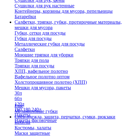
Сушилки для рук, фены
Сушилки для рук настенные
Контейнеры, корзины для мусора, пепельницы
Батарейки
Салфетки, тряпки, губки, протирочные материалы,
мешки для мусора
Губки, сетки для посуды
Губки для посуды
Металлические губки для посуды
Салфетки
Моющие тряпки для уборки
Тряпки для пола
Тряпки для посуды
ХПП, вафельное полотно
Вафельное полотно оптом
Холстопрошивное полотно (ХПП)
Мешки для мусора, пакеты
30л
60л
120л
Еще
160,180,240л
Меламиновые губки
Пакеты
Спец.одежда, защита, перчатки, сумки, рюкзаки
Пакеты фасовочные
Бахилы
Костюмы, халаты
Маски защитные