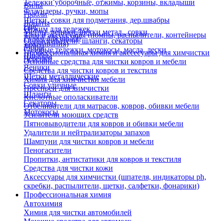
Тележки уборочные, отжимы, корзины, вкладыши
Вилы
Флаундеры, ручки, мопы
Грабли
Щетки, совки для подметания, дер.швабры
Лопаты
Еще
Отжим для тележек
Метлы, веники, щетки метал., совки
Тара и аксессуары (помпы, распылители, контейнеры
Ручки для швабр
Опрыскиватели, шланги, секаторы
замачивания)
Мопы
Садовые тележки, мотокосы, масла, лески
Профессиональная химия и акссесуары для химчистки
Швабры
Черенки
Основные средства для чистки ковров и мебели
Веники
Средства для чистки ковров и текстиля
Щетки металлические
Химия для химчистки мебели
Совки уличные
Преспреи для химчистки
Шланги
Кислотные ополаскиватели
Секаторы
Отбеливатели для матрасов, ковров, обивки мебели
Мотокосы
Усилители моющих средств
Пятновыводители для ковров и обивки мебели
Удалители и нейтрализаторы запахов
Шампуни для чистки ковров и мебели
Пеногасители
Пропитки, антистатики для ковров и текстиля
Средства для чистки кожи
Аксессуары для химчистки (шпателя, индикаторы ph,
скребки, распылители, щетки, салфетки, фонарики)
Профессиональная химия
Автохимия
Химия для чистки автомобилей