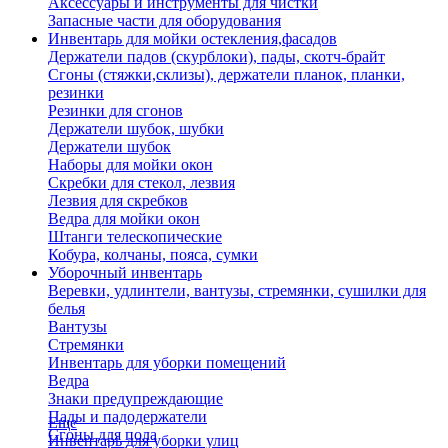
Аксессуары и инструменты для чистки
Запасные части для оборудования
Инвентарь для мойки остекления,фасадов
Держатели падов (скурблоки), пады, скотч-брайт
Сгоны (стяжки,склизы), держатели планок, планки,
резинки
Резинки для сгонов
Держатели шубок, шубки
Держатели шубок
Наборы для мойки окон
Скребки для стекол, лезвия
Лезвия для скребков
Ведра для мойки окон
Штанги телескопические
Кобура, колчаны, пояса, сумки
Уборочный инвентарь
Веревки, удлинтели, вантузы, стремянки, сушилки для
белья
Вантузы
Стремянки
Инвентарь для уборки помещений
Ведра
Знаки предупреждающие
Пады и падодержатели
Еще
Сгоны для пола
Инвентарь для уборки улиц