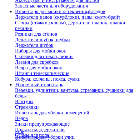
Аксессуары и инструменты для чистки
Запасные части для оборудования
Инвентарь для мойки остекления,фасадов
Держатели падов (скурблоки), пады, скотч-брайт
Сгоны (стяжки,склизы), держатели планок, планки,
резинки
Резинки для сгонов
Держатели шубок, шубки
Держатели шубок
Наборы для мойки окон
Скребки для стекол, лезвия
Лезвия для скребков
Ведра для мойки окон
Штанги телескопические
Кобура, колчаны, пояса, сумки
Уборочный инвентарь
Веревки, удлинтели, вантузы, стремянки, сушилки для
белья
Вантузы
Стремянки
Инвентарь для уборки помещений
Ведра
Знаки предупреждающие
Пады и падодержатели
Еще
Сгоны для пола
Инвентарь для уборки улиц