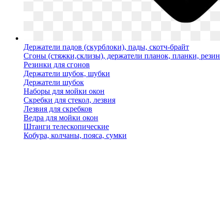
Держатели падов (скурблоки), пады, скотч-брайт
Сгоны (стяжки,склизы), держатели планок, планки, рези
Резинки для сгонов
Держатели шубок, шубки
Держатели шубок
Наборы для мойки окон
Скребки для стекол, лезвия
Лезвия для скребков
Ведра для мойки окон
Штанги телескопические
Кобура, колчаны, пояса, сумки