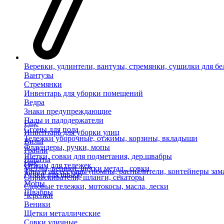
Веревки, удлинтели, вантузы, стремянки, сушилки для бе
Вантузы
Стремянки
Инвентарь для уборки помещений
Ведра
Знаки предупреждающие
Пады и падодержатели
Еще
Сгоны для пола
Инвентарь для уборки улиц
Тележки уборочные, отжимы, корзины, вкладыши
Вилы
Флаундеры, ручки, мопы
Грабли
Щетки, совки для подметания, дер.швабры
Лопаты
Еще
Отжим для тележек
Метлы, веники, щетки метал., совки
Тара и аксессуары (помпы, распылители, контейнеры зам
Ручки для швабр
Опрыскиватели, шланги, секаторы
Мопы
Садовые тележки, мотокосы, масла, лески
Швабры
Черенки
Веники
Щетки металлические
Совки уличные