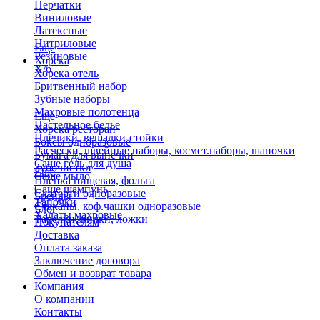
Перчатки
Виниловые
Латексные
Нитриловые
Еще
Резиновые
Хорека
Х/б
Хорека отель
Бритвенный набор
Зубные наборы
Махровые полотенца
Еще
Пастельное белье
Хорека ресторан
Плечики, вешалки-стойки
Боксы одноразовые
Расчески, швейные наборы, космет.наборы, шапочки
Бумага для выпечки
Саше гель для душа
Зубочистки
Еще
Саше мыло
Пленка пищевая, фольга
Саше шампунь
Скатерти одноразовые
Бренды
Тапочки
Стаканы, коф.чашки одноразовые
Блог
Халаты махровые
Тарелки, вилки, ложки
Покупателям
Доставка
Оплата заказа
Заключение договора
Обмен и возврат товара
Компания
О компании
Контакты