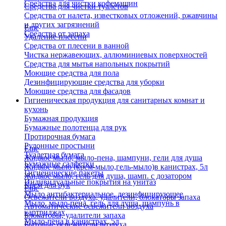
Средства для чистки кофемашин
Средства для чистки туалетов
Средства от налета, известковых отложений, ржавчины
и других загрязнений
Еще
Средства от запаха
Удаление плесени
Средства от плесени в ванной
Чистка нержавеющих, аллюминиевых поверхностей
Средства для мытья напольных покрытий
Моющие средства для пола
Дезинфицирующие средства для уборки
Моющие средства для фасадов
Гигиеническая продукция для санитарных комнат и
кухонь
Бумажная продукция
Бумажные полотенца для рук
Протирочная бумага
Рулонные простыни
Еще
Туалетная бумага
Жидкое мыло, мыло-пена, шампуни, гели для душа
Бумажные салфетки
Жидкое мыло (крем-мыло,гель-мыло)в канистрах, 5л
Гигиенические пакеты
Жидкое мыло, гель для душа, шамп. с дозатором
Индивидуальные покрытия на унитаз
Крем для рук
Еще
Мыло антибактериальное, дезинфицирующее
Освежители воздуха, удалители, блокаторы запаха
Мыло, мыло-пена, гель для душа, шампунь в
Автоматические освежители воздуха
картриджах
Блокаторы, удалители запаха
Мыло-пена в канистрах, 5л
Бытовые освежители воздуха