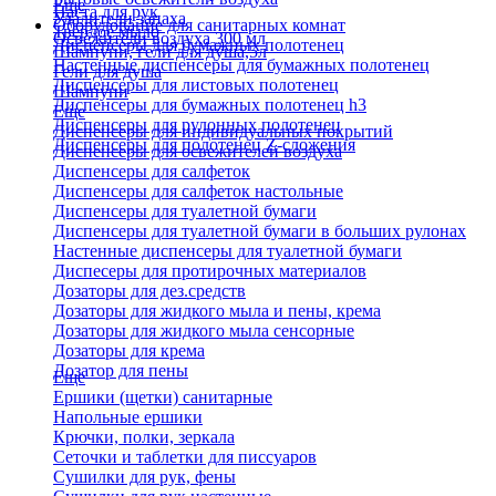
Еще
Паста для рук
Удалители запаха
Оборудование для санитарных комнат
Твердое мыло
Освежители воздуха 300 мл
Диспенсеры для бумажных полотенец
Шампуни, гели для душа,5л
Настенные диспенсеры для бумажных полотенец
Гели для душа
Диспенсеры для листовых полотенец
Шампуни
Диспенсеры для бумажных полотенец h3
Еще
Диспенсеры для рулонных полотенец
Диспенсеры для индивидуальных покрытий
Диспенсеры для полотенец Z-сложения
Диспенсеры для освежителей воздуха
Диспенсеры для салфеток
Диспенсеры для салфеток настольные
Диспенсеры для туалетной бумаги
Диспенсеры для туалетной бумаги в больших рулонах
Настенные диспенсеры для туалетной бумаги
Диспесеры для протирочных материалов
Дозаторы для дез.средств
Дозаторы для жидкого мыла и пены, крема
Дозаторы для жидкого мыла сенсорные
Дозаторы для крема
Дозатор для пены
Еще
Ершики (щетки) санитарные
Напольные ершики
Крючки, полки, зеркала
Сеточки и таблетки для писсуаров
Сушилки для рук, фены