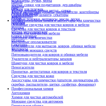
Флаундеры, ручки, мопы
Грабли
Щетки, совки для подметания, дер.швабры
Лопаты
Еще
Отжим для тележек
Метлы, веники, щетки метал., совки
Тара и аксессуары (помпы, распылители, контейнеры
Ручки для швабр
Опрыскиватели, шланги, секаторы
замачивания)
Мопы
Садовые тележки, мотокосы, масла, лески
Профессиональная химия и акссесуары для химчистки
Швабры
Черенки
Основные средства для чистки ковров и мебели
Веники
Средства для чистки ковров и текстиля
Щетки металлические
Химия для химчистки мебели
Совки уличные
Преспреи для химчистки
Шланги
Кислотные ополаскиватели
Секаторы
Отбеливатели для матрасов, ковров, обивки мебели
Мотокосы
Усилители моющих средств
Пятновыводители для ковров и обивки мебели
Удалители и нейтрализаторы запахов
Шампуни для чистки ковров и мебели
Пеногасители
Пропитки, антистатики для ковров и текстиля
Средства для чистки кожи
Аксессуары для химчистки (шпателя, индикаторы ph,
скребки, распылители, щетки, салфетки, фонарики)
Профессиональная химия
Автохимия
Химия для чистки автомобилей
Моющие средства для автомоек
Генеральная уборка