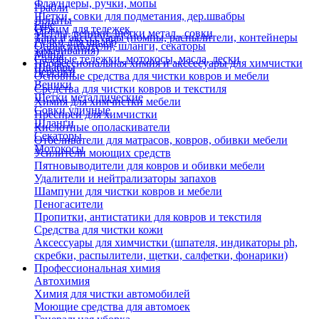
Флаундеры, ручки, мопы
Грабли
Щетки, совки для подметания, дер.швабры
Лопаты
Еще
Отжим для тележек
Метлы, веники, щетки метал., совки
Тара и аксессуары (помпы, распылители, контейнеры
Ручки для швабр
Опрыскиватели, шланги, секаторы
замачивания)
Мопы
Садовые тележки, мотокосы, масла, лески
Профессиональная химия и акссесуары для химчистки
Швабры
Черенки
Основные средства для чистки ковров и мебели
Веники
Средства для чистки ковров и текстиля
Щетки металлические
Химия для химчистки мебели
Совки уличные
Преспреи для химчистки
Шланги
Кислотные ополаскиватели
Секаторы
Отбеливатели для матрасов, ковров, обивки мебели
Мотокосы
Усилители моющих средств
Пятновыводители для ковров и обивки мебели
Удалители и нейтрализаторы запахов
Шампуни для чистки ковров и мебели
Пеногасители
Пропитки, антистатики для ковров и текстиля
Средства для чистки кожи
Аксессуары для химчистки (шпателя, индикаторы ph,
скребки, распылители, щетки, салфетки, фонарики)
Профессиональная химия
Автохимия
Химия для чистки автомобилей
Моющие средства для автомоек