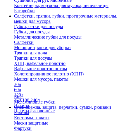
Сушилки для рук настенные
Контейнеры, корзины для мусора, пепельницы
Батарейки
Салфетки, тряпки, губки, протирочные материалы,
мешки для мусора
Губки, сетки для посуды
Губки для посуды
Металлические губки для посуды
Салфетки
Моющие тряпки для уборки
Тряпки для пола
Тряпки для посуды
ХПП, вафельное полотно
Вафельное полотно оптом
Холстопрошивное полотно (ХПП)
Мешки для мусора, пакеты
30л
60л
120л
Еще
160,180,240л
Меламиновые губки
Пакеты
Спец.одежда, защита, перчатки, сумки, рюкзаки
Пакеты фасовочные
Бахилы
Костюмы, халаты
Маски защитные
Фартуки