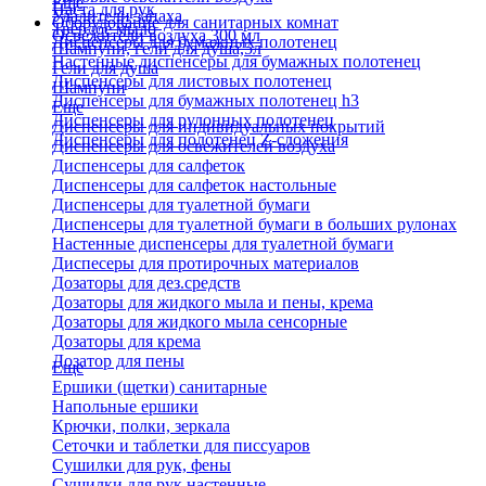
Еще
Паста для рук
Удалители запаха
Оборудование для санитарных комнат
Твердое мыло
Освежители воздуха 300 мл
Диспенсеры для бумажных полотенец
Шампуни, гели для душа,5л
Настенные диспенсеры для бумажных полотенец
Гели для душа
Диспенсеры для листовых полотенец
Шампуни
Диспенсеры для бумажных полотенец h3
Еще
Диспенсеры для рулонных полотенец
Диспенсеры для индивидуальных покрытий
Диспенсеры для полотенец Z-сложения
Диспенсеры для освежителей воздуха
Диспенсеры для салфеток
Диспенсеры для салфеток настольные
Диспенсеры для туалетной бумаги
Диспенсеры для туалетной бумаги в больших рулонах
Настенные диспенсеры для туалетной бумаги
Диспесеры для протирочных материалов
Дозаторы для дез.средств
Дозаторы для жидкого мыла и пены, крема
Дозаторы для жидкого мыла сенсорные
Дозаторы для крема
Дозатор для пены
Еще
Ершики (щетки) санитарные
Напольные ершики
Крючки, полки, зеркала
Сеточки и таблетки для писсуаров
Сушилки для рук, фены
Сушилки для рук настенные