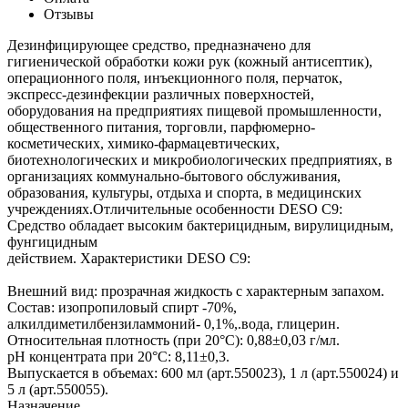
Отзывы
Дезинфицирующее средство, предназначено для
гигиенической обработки кожи рук (кожный антисептик),
операционного поля, инъекционного поля, перчаток,
экспресс-дезинфекции различных поверхностей,
оборудования на предприятиях пищевой промышленности,
общественного питания, торговли, парфюмерно-
косметических, химико-фармацевтических,
биотехнологических и микробиологических предприятиях, в
организациях коммунально-бытового обслуживания,
образования, культуры, отдыха и спорта, в медицинских
учреждениях.Отличительные особенности DESO C9:
Средство обладает высоким бактерицидным, вирулицидным,
фунгицидным
действием. Характеристики DESO C9:
Внешний вид: прозрачная жидкость с характерным запахом.
Состав: изопропиловый спирт -70%,
алкилдиметилбензиламмоний- 0,1%,.вода, глицерин.
Относительная плотность (при 20°C): 0,88±0,03 г/мл.
pH концентрата при 20°C: 8,11±0,3.
Выпускается в объемах: 600 мл (арт.550023), 1 л (арт.550024) и
5 л (арт.550055).
Назначение