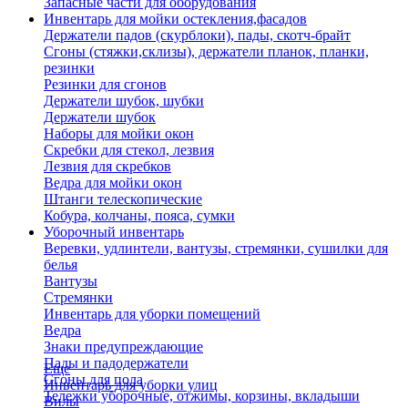
Запасные части для оборудования
Инвентарь для мойки остекления,фасадов
Держатели падов (скурблоки), пады, скотч-брайт
Сгоны (стяжки,склизы), держатели планок, планки,
резинки
Резинки для сгонов
Держатели шубок, шубки
Держатели шубок
Наборы для мойки окон
Скребки для стекол, лезвия
Лезвия для скребков
Ведра для мойки окон
Штанги телескопические
Кобура, колчаны, пояса, сумки
Уборочный инвентарь
Веревки, удлинтели, вантузы, стремянки, сушилки для
белья
Вантузы
Стремянки
Инвентарь для уборки помещений
Ведра
Знаки предупреждающие
Пады и падодержатели
Еще
Сгоны для пола
Инвентарь для уборки улиц
Тележки уборочные, отжимы, корзины, вкладыши
Вилы