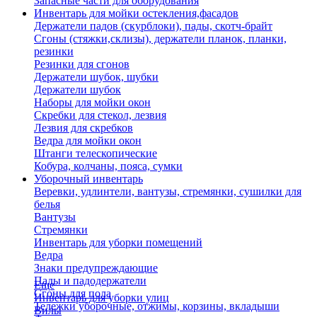
Запасные части для оборудования
Инвентарь для мойки остекления,фасадов
Держатели падов (скурблоки), пады, скотч-брайт
Сгоны (стяжки,склизы), держатели планок, планки,
резинки
Резинки для сгонов
Держатели шубок, шубки
Держатели шубок
Наборы для мойки окон
Скребки для стекол, лезвия
Лезвия для скребков
Ведра для мойки окон
Штанги телескопические
Кобура, колчаны, пояса, сумки
Уборочный инвентарь
Веревки, удлинтели, вантузы, стремянки, сушилки для
белья
Вантузы
Стремянки
Инвентарь для уборки помещений
Ведра
Знаки предупреждающие
Пады и падодержатели
Еще
Сгоны для пола
Инвентарь для уборки улиц
Тележки уборочные, отжимы, корзины, вкладыши
Вилы