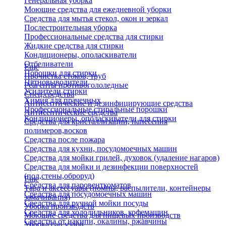
Генеральная уборка
Моющие средства для ежедневной уборки
Средства для мытья стекол, окон и зеркал
Послестроительная уборка
Профессиональные средства для стирки
Жидкие средства для стирки
Кондиционеры, ополаскиватели
Отбеливатели
Еще
Порошки для стирки
Прочистка стоков, труб
Пятновыводители
Реагенты противогололедные
Усилители стирки
Спец.средства
Химия для прачечных
Антисептические и дезинфицирующие средства
Профессиональные стиральные порошки
Антисептические средства
Кондиционеры, ополаскиватели для стирки
Средства для кристаллизации, нанесения
полимеров,восков
Средства после пожара
Средства для кухни, посудомоечных машин
Средства для мойки грилей, духовок (удаление нагаров)
Средства для мойки и дезинфекции поверхностей
(пол,стены,оброруд)
Еще
Средства для паровенткоматов
Тара и аксессуары (помпы, распылители, контейнеры
Средства для посудомоечных машин
замачивания)
Средства для ручной мойки посуды
Уборка производств
Средства для холодильников, кофемашин
Моющие средства для пищевых производств
Средства от накипи, окалины, ржавчины
Уборка сан.узлов