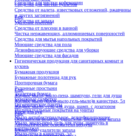
Средства для чистки кофемашин
Средства для чистки туалетов
Средства от налета, известковых отложений, ржавчины
и других загрязнений
Еще
Средства от запаха
Удаление плесени
Средства от плесени в ванной
Чистка нержавеющих, аллюминиевых поверхностей
Средства для мытья напольных покрытий
Моющие средства для пола
Дезинфицирующие средства для уборки
Моющие средства для фасадов
Гигиеническая продукция для санитарных комнат и
кухонь
Бумажная продукция
Бумажные полотенца для рук
Протирочная бумага
Рулонные простыни
Еще
Туалетная бумага
Жидкое мыло, мыло-пена, шампуни, гели для душа
Бумажные салфетки
Жидкое мыло (крем-мыло,гель-мыло)в канистрах, 5л
Гигиенические пакеты
Жидкое мыло, гель для душа, шамп. с дозатором
Индивидуальные покрытия на унитаз
Крем для рук
Еще
Мыло антибактериальное, дезинфицирующее
Освежители воздуха, удалители, блокаторы запаха
Мыло, мыло-пена, гель для душа, шампунь в
Автоматические освежители воздуха
картриджах
Блокаторы, удалители запаха
Мыло-пена в канистрах, 5л
Бытовые освежители воздуха