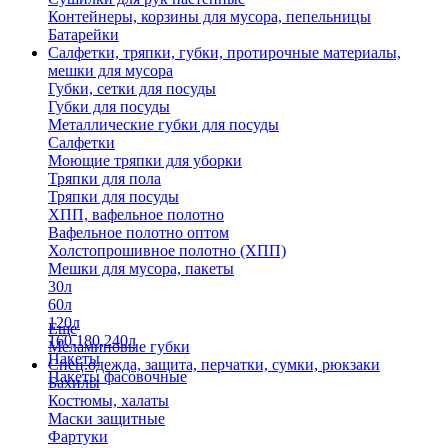
Контейнеры, корзины для мусора, пепельницы
Батарейки
Салфетки, тряпки, губки, протирочные материалы,
мешки для мусора
Губки, сетки для посуды
Губки для посуды
Металлические губки для посуды
Салфетки
Моющие тряпки для уборки
Тряпки для пола
Тряпки для посуды
ХПП, вафельное полотно
Вафельное полотно оптом
Холстопрошивное полотно (ХПП)
Мешки для мусора, пакеты
30л
60л
120л
Еще
160,180,240л
Меламиновые губки
Пакеты
Спец.одежда, защита, перчатки, сумки, рюкзаки
Пакеты фасовочные
Бахилы
Костюмы, халаты
Маски защитные
Фартуки