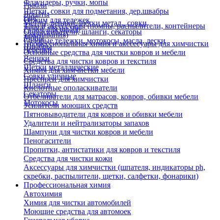
Флаундеры, ручки, мопы
Грабли
Щетки, совки для подметания, дер.швабры
Лопаты
Еще
Отжим для тележек
Метлы, веники, щетки метал., совки
Тара и аксессуары (помпы, распылители, контейнеры
Ручки для швабр
Опрыскиватели, шланги, секаторы
замачивания)
Мопы
Садовые тележки, мотокосы, масла, лески
Профессиональная химия и акссесуары для химчистки
Швабры
Черенки
Основные средства для чистки ковров и мебели
Веники
Средства для чистки ковров и текстиля
Щетки металлические
Химия для химчистки мебели
Совки уличные
Преспреи для химчистки
Шланги
Кислотные ополаскиватели
Секаторы
Отбеливатели для матрасов, ковров, обивки мебели
Мотокосы
Усилители моющих средств
Пятновыводители для ковров и обивки мебели
Удалители и нейтрализаторы запахов
Шампуни для чистки ковров и мебели
Пеногасители
Пропитки, антистатики для ковров и текстиля
Средства для чистки кожи
Аксессуары для химчистки (шпателя, индикаторы ph,
скребки, распылители, щетки, салфетки, фонарики)
Профессиональная химия
Автохимия
Химия для чистки автомобилей
Моющие средства для автомоек