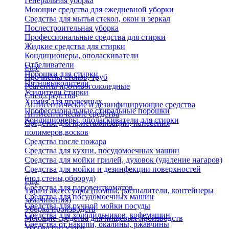
Генеральная уборка
Моющие средства для ежедневной уборки
Средства для мытья стекол, окон и зеркал
Послестроительная уборка
Профессиональные средства для стирки
Жидкие средства для стирки
Кондиционеры, ополаскиватели
Отбеливатели
Еще
Порошки для стирки
Прочистка стоков, труб
Пятновыводители
Реагенты противогололедные
Усилители стирки
Спец.средства
Химия для прачечных
Антисептические и дезинфицирующие средства
Профессиональные стиральные порошки
Антисептические средства
Кондиционеры, ополаскиватели для стирки
Средства для кристаллизации, нанесения
полимеров,восков
Средства после пожара
Средства для кухни, посудомоечных машин
Средства для мойки грилей, духовок (удаление нагаров)
Средства для мойки и дезинфекции поверхностей
(пол,стены,оброруд)
Еще
Средства для паровенткоматов
Тара и аксессуары (помпы, распылители, контейнеры
Средства для посудомоечных машин
замачивания)
Средства для ручной мойки посуды
Уборка производств
Средства для холодильников, кофемашин
Моющие средства для пищевых производств
Средства от накипи, окалины, ржавчины
Уборка сан.узлов