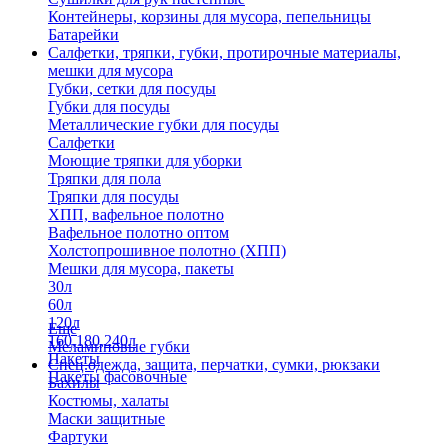
Контейнеры, корзины для мусора, пепельницы
Батарейки
Салфетки, тряпки, губки, протирочные материалы,
мешки для мусора
Губки, сетки для посуды
Губки для посуды
Металлические губки для посуды
Салфетки
Моющие тряпки для уборки
Тряпки для пола
Тряпки для посуды
ХПП, вафельное полотно
Вафельное полотно оптом
Холстопрошивное полотно (ХПП)
Мешки для мусора, пакеты
30л
60л
120л
Еще
160,180,240л
Меламиновые губки
Пакеты
Спец.одежда, защита, перчатки, сумки, рюкзаки
Пакеты фасовочные
Бахилы
Костюмы, халаты
Маски защитные
Фартуки