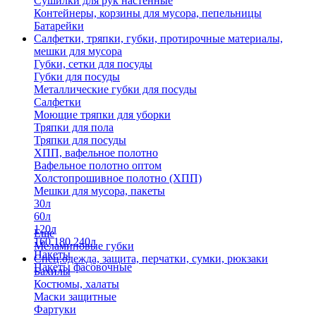
Сушилки для рук настенные
Контейнеры, корзины для мусора, пепельницы
Батарейки
Салфетки, тряпки, губки, протирочные материалы,
мешки для мусора
Губки, сетки для посуды
Губки для посуды
Металлические губки для посуды
Салфетки
Моющие тряпки для уборки
Тряпки для пола
Тряпки для посуды
ХПП, вафельное полотно
Вафельное полотно оптом
Холстопрошивное полотно (ХПП)
Мешки для мусора, пакеты
30л
60л
120л
Еще
160,180,240л
Меламиновые губки
Пакеты
Спец.одежда, защита, перчатки, сумки, рюкзаки
Пакеты фасовочные
Бахилы
Костюмы, халаты
Маски защитные
Фартуки