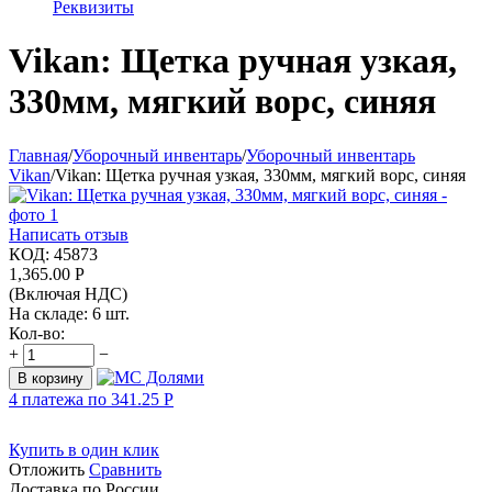
Реквизиты
Vikan: Щетка ручная узкая,
330мм, мягкий ворс, синяя
Главная
/
Уборочный инвентарь
/
Уборочный инвентарь
Vikan
/
Vikan: Щетка ручная узкая, 330мм, мягкий ворс, синяя
Написать отзыв
КОД:
45873
1,365.00
Р
(Включая НДС)
На складе:
6 шт.
Кол-во:
+
−
В корзину
4 платежа по
341.25
Р
Купить в один клик
Отложить
Сравнить
Доставка по России