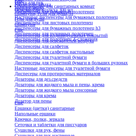
Еще
Паста для рук
Удалители запаха
Оборудование для санитарных комнат
Твердое мыло
Освежители воздуха 300 мл
Диспенсеры для бумажных полотенец
Шампуни, гели для душа,5л
Настенные диспенсеры для бумажных полотенец
Гели для душа
Диспенсеры для листовых полотенец
Шампуни
Диспенсеры для бумажных полотенец h3
Еще
Диспенсеры для рулонных полотенец
Диспенсеры для индивидуальных покрытий
Диспенсеры для полотенец Z-сложения
Диспенсеры для освежителей воздуха
Диспенсеры для салфеток
Диспенсеры для салфеток настольные
Диспенсеры для туалетной бумаги
Диспенсеры для туалетной бумаги в больших рулонах
Настенные диспенсеры для туалетной бумаги
Диспесеры для протирочных материалов
Дозаторы для дез.средств
Дозаторы для жидкого мыла и пены, крема
Дозаторы для жидкого мыла сенсорные
Дозаторы для крема
Дозатор для пены
Еще
Ершики (щетки) санитарные
Напольные ершики
Крючки, полки, зеркала
Сеточки и таблетки для писсуаров
Сушилки для рук, фены
Сушилки для рук настенные