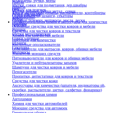
Флаундеры, ручки, мопы
Грабли
Щетки, совки для подметания, дер.швабры
Лопаты
Еще
Отжим для тележек
Метлы, веники, щетки метал., совки
Тара и аксессуары (помпы, распылители, контейнеры
Ручки для швабр
Опрыскиватели, шланги, секаторы
замачивания)
Мопы
Садовые тележки, мотокосы, масла, лески
Профессиональная химия и акссесуары для химчистки
Швабры
Черенки
Основные средства для чистки ковров и мебели
Веники
Средства для чистки ковров и текстиля
Щетки металлические
Химия для химчистки мебели
Совки уличные
Преспреи для химчистки
Шланги
Кислотные ополаскиватели
Секаторы
Отбеливатели для матрасов, ковров, обивки мебели
Мотокосы
Усилители моющих средств
Пятновыводители для ковров и обивки мебели
Удалители и нейтрализаторы запахов
Шампуни для чистки ковров и мебели
Пеногасители
Пропитки, антистатики для ковров и текстиля
Средства для чистки кожи
Аксессуары для химчистки (шпателя, индикаторы ph,
скребки, распылители, щетки, салфетки, фонарики)
Профессиональная химия
Автохимия
Химия для чистки автомобилей
Моющие средства для автомоек
Генеральная уборка