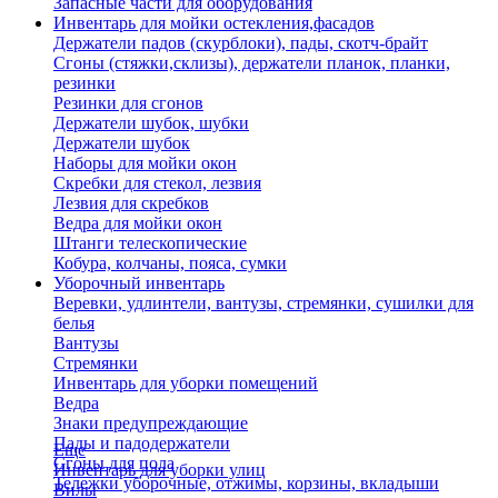
Запасные части для оборудования
Инвентарь для мойки остекления,фасадов
Держатели падов (скурблоки), пады, скотч-брайт
Сгоны (стяжки,склизы), держатели планок, планки,
резинки
Резинки для сгонов
Держатели шубок, шубки
Держатели шубок
Наборы для мойки окон
Скребки для стекол, лезвия
Лезвия для скребков
Ведра для мойки окон
Штанги телескопические
Кобура, колчаны, пояса, сумки
Уборочный инвентарь
Веревки, удлинтели, вантузы, стремянки, сушилки для
белья
Вантузы
Стремянки
Инвентарь для уборки помещений
Ведра
Знаки предупреждающие
Пады и падодержатели
Еще
Сгоны для пола
Инвентарь для уборки улиц
Тележки уборочные, отжимы, корзины, вкладыши
Вилы