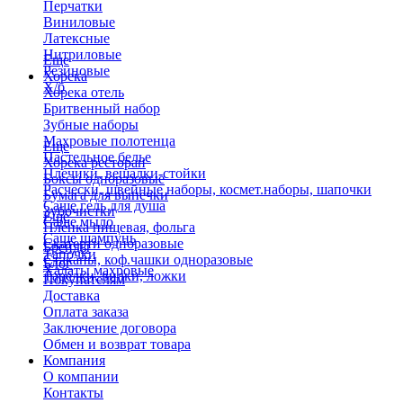
Перчатки
Виниловые
Латексные
Нитриловые
Еще
Резиновые
Хорека
Х/б
Хорека отель
Бритвенный набор
Зубные наборы
Махровые полотенца
Еще
Пастельное белье
Хорека ресторан
Плечики, вешалки-стойки
Боксы одноразовые
Расчески, швейные наборы, космет.наборы, шапочки
Бумага для выпечки
Саше гель для душа
Зубочистки
Еще
Саше мыло
Пленка пищевая, фольга
Саше шампунь
Скатерти одноразовые
Бренды
Тапочки
Стаканы, коф.чашки одноразовые
Блог
Халаты махровые
Тарелки, вилки, ложки
Покупателям
Доставка
Оплата заказа
Заключение договора
Обмен и возврат товара
Компания
О компании
Контакты