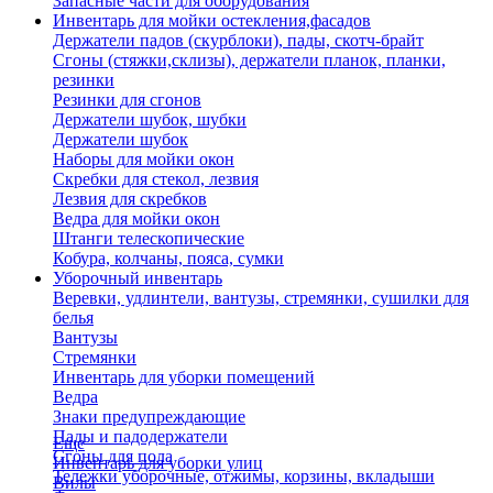
Запасные части для оборудования
Инвентарь для мойки остекления,фасадов
Держатели падов (скурблоки), пады, скотч-брайт
Сгоны (стяжки,склизы), держатели планок, планки,
резинки
Резинки для сгонов
Держатели шубок, шубки
Держатели шубок
Наборы для мойки окон
Скребки для стекол, лезвия
Лезвия для скребков
Ведра для мойки окон
Штанги телескопические
Кобура, колчаны, пояса, сумки
Уборочный инвентарь
Веревки, удлинтели, вантузы, стремянки, сушилки для
белья
Вантузы
Стремянки
Инвентарь для уборки помещений
Ведра
Знаки предупреждающие
Пады и падодержатели
Еще
Сгоны для пола
Инвентарь для уборки улиц
Тележки уборочные, отжимы, корзины, вкладыши
Вилы