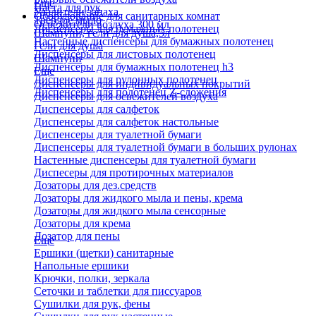
Еще
Паста для рук
Удалители запаха
Оборудование для санитарных комнат
Твердое мыло
Освежители воздуха 300 мл
Диспенсеры для бумажных полотенец
Шампуни, гели для душа,5л
Настенные диспенсеры для бумажных полотенец
Гели для душа
Диспенсеры для листовых полотенец
Шампуни
Диспенсеры для бумажных полотенец h3
Еще
Диспенсеры для рулонных полотенец
Диспенсеры для индивидуальных покрытий
Диспенсеры для полотенец Z-сложения
Диспенсеры для освежителей воздуха
Диспенсеры для салфеток
Диспенсеры для салфеток настольные
Диспенсеры для туалетной бумаги
Диспенсеры для туалетной бумаги в больших рулонах
Настенные диспенсеры для туалетной бумаги
Диспесеры для протирочных материалов
Дозаторы для дез.средств
Дозаторы для жидкого мыла и пены, крема
Дозаторы для жидкого мыла сенсорные
Дозаторы для крема
Дозатор для пены
Еще
Ершики (щетки) санитарные
Напольные ершики
Крючки, полки, зеркала
Сеточки и таблетки для писсуаров
Сушилки для рук, фены