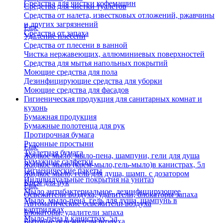
Средства для чистки кофемашин
Средства для чистки туалетов
Средства от налета, известковых отложений, ржавчины
и других загрязнений
Еще
Средства от запаха
Удаление плесени
Средства от плесени в ванной
Чистка нержавеющих, аллюминиевых поверхностей
Средства для мытья напольных покрытий
Моющие средства для пола
Дезинфицирующие средства для уборки
Моющие средства для фасадов
Гигиеническая продукция для санитарных комнат и
кухонь
Бумажная продукция
Бумажные полотенца для рук
Протирочная бумага
Рулонные простыни
Еще
Туалетная бумага
Жидкое мыло, мыло-пена, шампуни, гели для душа
Бумажные салфетки
Жидкое мыло (крем-мыло,гель-мыло)в канистрах, 5л
Гигиенические пакеты
Жидкое мыло, гель для душа, шамп. с дозатором
Индивидуальные покрытия на унитаз
Крем для рук
Еще
Мыло антибактериальное, дезинфицирующее
Освежители воздуха, удалители, блокаторы запаха
Мыло, мыло-пена, гель для душа, шампунь в
Автоматические освежители воздуха
картриджах
Блокаторы, удалители запаха
Мыло-пена в канистрах, 5л
Бытовые освежители воздуха