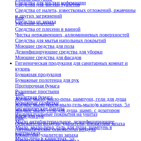
Средства для чистки кофемашин
Средства для чистки туалетов
Средства от налета, известковых отложений, ржавчины
и других загрязнений
Еще
Средства от запаха
Удаление плесени
Средства от плесени в ванной
Чистка нержавеющих, аллюминиевых поверхностей
Средства для мытья напольных покрытий
Моющие средства для пола
Дезинфицирующие средства для уборки
Моющие средства для фасадов
Гигиеническая продукция для санитарных комнат и
кухонь
Бумажная продукция
Бумажные полотенца для рук
Протирочная бумага
Рулонные простыни
Еще
Туалетная бумага
Жидкое мыло, мыло-пена, шампуни, гели для душа
Бумажные салфетки
Жидкое мыло (крем-мыло,гель-мыло)в канистрах, 5л
Гигиенические пакеты
Жидкое мыло, гель для душа, шамп. с дозатором
Индивидуальные покрытия на унитаз
Крем для рук
Еще
Мыло антибактериальное, дезинфицирующее
Освежители воздуха, удалители, блокаторы запаха
Мыло, мыло-пена, гель для душа, шампунь в
Автоматические освежители воздуха
картриджах
Блокаторы, удалители запаха
Мыло-пена в канистрах, 5л
Бытовые освежители воздуха